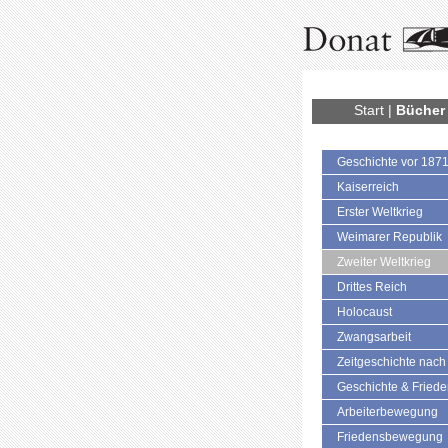
Start
|
Bücher
Geschichte vor 187
Kaiserreich
Erster Weltkrieg
Weimarer Republik
Zweiter Weltkrieg
Drittes Reich
Holocaust
Zwangsarbeit
Zeitgeschichte nach
Geschichte & Fried
Arbeiterbewegung
Friedensbewegung