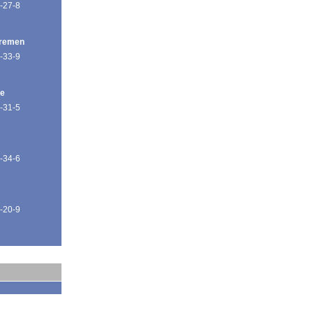
-27-8
Bremen
-33-9
de
-31-5
-34-6
-20-9