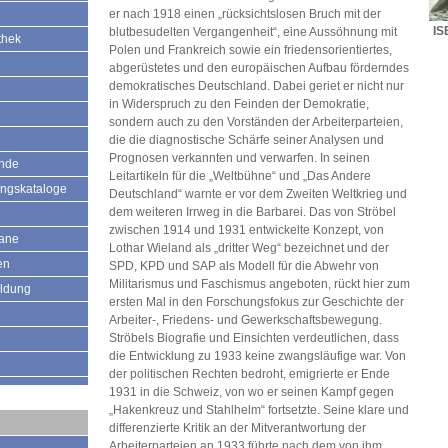
er nach 1918 einen „rücksichtslosen Bruch mit der
IS
blutbesudelten Vergangenheit“, eine Aussöhnung mit
thek
Polen und Frankreich sowie ein friedensorientiertes,
abgerüstetes und den europäischen Aufbau förderndes
demokratisches Deutschland. Dabei geriet er nicht nur
in Widerspruch zu den Feinden der Demokratie,
sondern auch zu den Vorständen der Arbeiterparteien,
die die diagnostische Schärfe seiner Analysen und
Prognosen verkannten und verwarfen. In seinen
ände
Leitartikeln für die „Weltbühne“ und „Das Andere
ungskataloge
Deutschland“ warnte er vor dem Zweiten Weltkrieg und
dem weiteren Irrweg in die Barbarei. Das von Ströbel
zwischen 1914 und 1931 entwickelte Konzept, von
mane
Lothar Wieland als „dritter Weg“ bezeichnet und der
en
SPD, KPD und SAP als Modell für die Abwehr von
Militarismus und Faschismus angeboten, rückt hier zum
ildung
ersten Mal in den Forschungsfokus zur Geschichte der
Arbeiter-, Friedens- und Gewerkschaftsbewegung.
Ströbels Biografie und Einsichten verdeutlichen, dass
die Entwicklung zu 1933 keine zwangsläufige war. Von
der politischen Rechten bedroht, emigrierte er Ende
1931 in die Schweiz, von wo er seinen Kampf gegen
„Hakenkreuz und Stahlhelm“ fortsetzte. Seine klare und
differenzierte Kritik an der Mitverantwortung der
Arbeiterparteien an 1933 führte nach dem von ihm