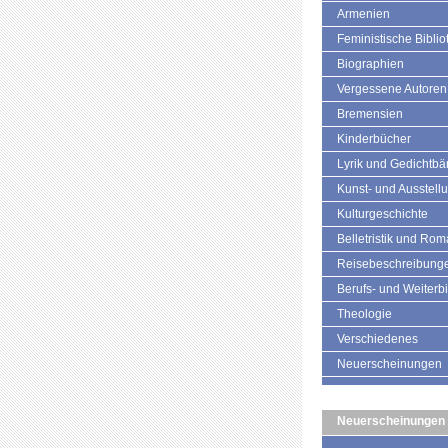
Armenien
Feministische Biblio
Biographien
Vergessene Autoren
Bremensien
Kinderbücher
Lyrik und Gedichtb
Kunst- und Ausstell
Kulturgeschichte
Belletristik und Ro
Reisebeschreibung
Berufs- und Weiterb
Theologie
Verschiedenes
Neuerscheinungen
Neuerscheinungen