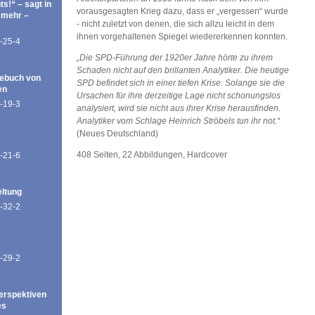
ts!“ – sagt in
vorausgesagten Krieg dazu, dass er „vergessen“ wurde
 mehr –
- nicht zuletzt von denen, die sich allzu leicht in dem
ihnen vorgehaltenen Spiegel wiedererkennen konnten.
-25-4
„Die SPD-Führung der 1920er Jahre hörte zu ihrem
Schaden nicht auf den brillanten Analytiker. Die heutige
ebuch von
SPD befindet sich in einer tiefen Krise. Solange sie die
en
Ursachen für ihre derzeitige Lage nicht schonungslos
-19-3
analysiert, wird sie nicht aus ihrer Krise herausfinden.
Analytiker vom Schlage Heinrich Ströbels tun ihr not.“
(Neues Deutschland)
408 Seiten, 22 Abbildungen, Hardcover
-21-6
eltung
-32-2
-29-2
erspektiven
es