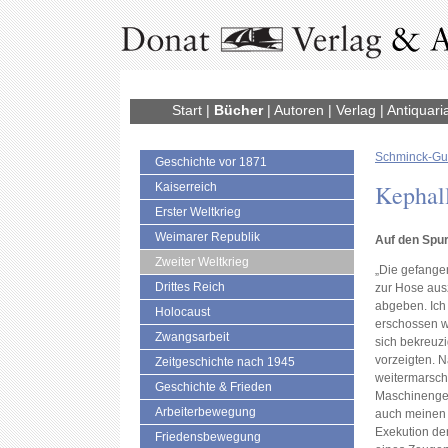
Start
|
Bücher
|
Autoren
|
Verlag
|
Antiquari
Schminck-Gus
Geschichte vor 1871
Kephal
Kaiserreich
Erster Weltkrieg
Weimarer Republik
Auf den Spu
Zweiter Weltkrieg
„Die gefange
Drittes Reich
zur Hose aus
abgeben. Ich 
Holocaust
erschossen we
Zwangsarbeit
sich bekreuzi
vorzeigten. 
Zeitgeschichte nach 1945
weitermarschi
Geschichte & Frieden
Maschinengew
Arbeiterbewegung
auch meinen 
Exekution der
Friedensbewegung