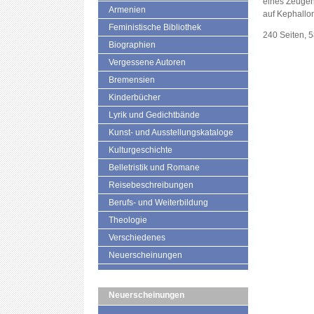
eines Zeugen
Armenien
auf Kephallo
Feministische Bibliothek
240 Seiten, 
Biographien
Vergessene Autoren
Bremensien
Kinderbücher
Lyrik und Gedichtbände
Kunst- und Ausstellungskataloge
Kulturgeschichte
Belletristik und Romane
Reisebeschreibungen
Berufs- und Weiterbildung
Theologie
Verschiedenes
Neuerscheinungen
Neuerscheinungen