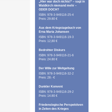
„Hier war doch nichts!“ – sagt in
Waldkirch niemand mehr –
ODER DOCH?
ISBN: 978-3-949116-25-4
Preis: 29.80 €
Aus dem Kriegstagebuch von
Erna Maria Johansen
ISBN: 978-3-949116-19-3
Preis: 12,80 €
Bedrohter Diskurs
ISBN: 978-3-949116-21-6
Preis: 24.80 €
Der Wille zur Weltgeltung
ISBN: 978-3-949116-32-2
Preis: 28.- €
Dunkler Konvent
ISBN: 978-3-949116-29-2
Preis: 14.80 €
Friedenslogische Perspektiven
in Zeiten des Krieges