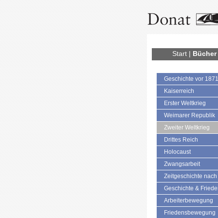
Start
|
Bücher
Geschichte vor 187
Kaiserreich
Erster Weltkrieg
Weimarer Republik
Zweiter Weltkrieg
Drittes Reich
Holocaust
Zwangsarbeit
Zeitgeschichte nach
Geschichte & Fried
Arbeiterbewegung
Friedensbewegung