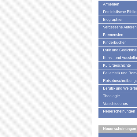
Armenien
Feministische Biblio
Biographien
Vergessene Autoren
Bremensien
Kinderbücher
Lyrik und Gedichtb
Kunst- und Ausstell
Kulturgeschichte
Belletristik und Ro
Reisebeschreibung
Berufs- und Weiterb
Theologie
Verschiedenes
Neuerscheinungen
Neuerscheinungen