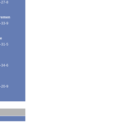
-27-8
Bremen
-33-9
de
-31-5
-34-6
-20-9