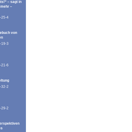
ts!“ – sagt in
 mehr –
-25-4
ebuch von
en
-19-3
-21-6
eltung
-32-2
-29-2
erspektiven
es