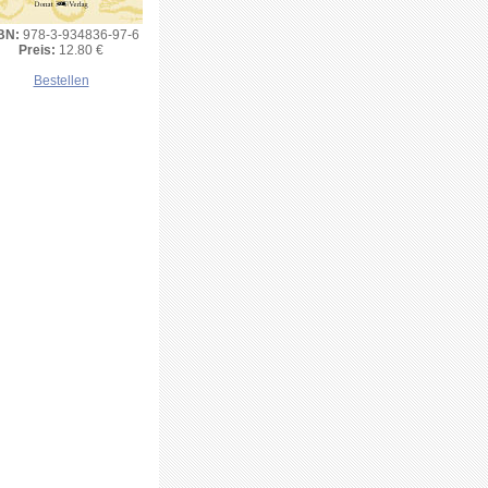
BN:
978-3-934836-97-6
Preis:
12.80 €
Bestellen