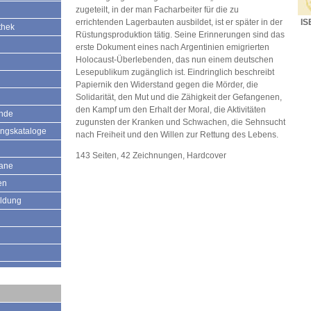
zugeteilt, in der man Facharbeiter für die zu
errichtenden Lagerbauten ausbildet, ist er später in der
IS
thek
Rüstungsproduktion tätig. Seine Erinnerungen sind das
erste Dokument eines nach Argentinien emigrierten
Holocaust-Überlebenden, das nun einem deutschen
Lesepublikum zugänglich ist. Eindringlich beschreibt
Papiernik den Widerstand gegen die Mörder, die
Solidarität, den Mut und die Zähigkeit der Gefangenen,
den Kampf um den Erhalt der Moral, die Aktivitäten
ände
zugunsten der Kranken und Schwachen, die Sehnsucht
ungskataloge
nach Freiheit und den Willen zur Rettung des Lebens.
143 Seiten, 42 Zeichnungen, Hardcover
mane
en
ildung