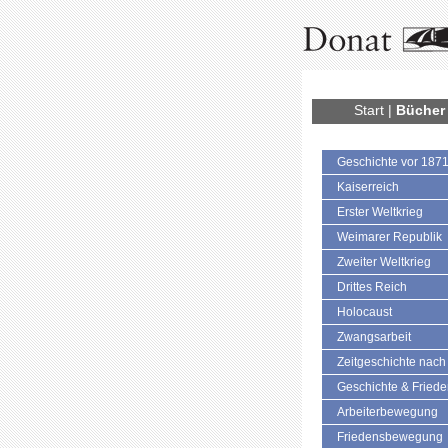
Start
|
Bücher
Geschichte vor 187
Kaiserreich
Erster Weltkrieg
Weimarer Republik
Zweiter Weltkrieg
Drittes Reich
Holocaust
Zwangsarbeit
Zeitgeschichte nach
Geschichte & Fried
Arbeiterbewegung
Friedensbewegung