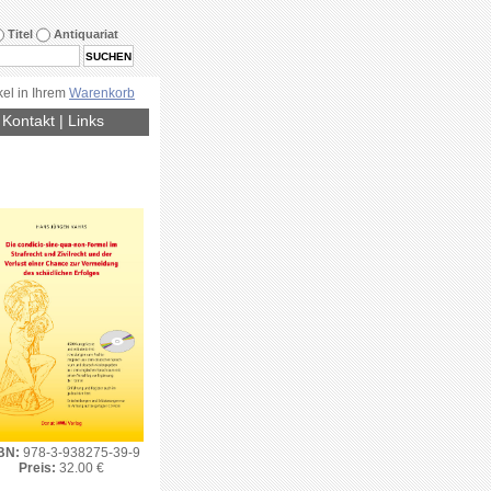
Titel
Antiquariat
kel in Ihrem
Warenkorb
|
Kontakt
|
Links
BN:
978-3-938275-39-9
Preis:
32.00 €