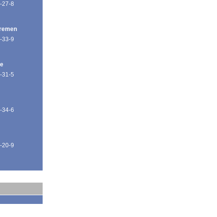
-27-8
Bremen
-33-9
de
-31-5
-34-6
-20-9