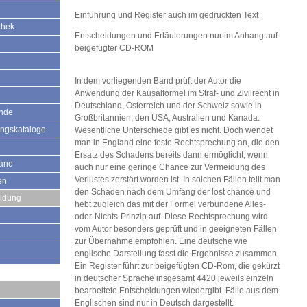
Einführung und Register auch im gedruckten Text
thek
Entscheidungen und Erläuterungen nur im Anhang auf
beigefügter CD-ROM
In dem vorliegenden Band prüft der Autor die
Anwendung der Kausalformel im Straf- und Zivilrecht in
Deutschland, Österreich und der Schweiz sowie in
ände
Großbritannien, den USA, Australien und Kanada.
ungskataloge
Wesentliche Unterschiede gibt es nicht. Doch wendet
man in England eine feste Rechtsprechung an, die den
Ersatz des Schadens bereits dann ermöglicht, wenn
mane
auch nur eine geringe Chance zur Vermeidung des
Verlustes zerstört worden ist. In solchen Fällen teilt man
en
den Schaden nach dem Umfang der lost chance und
ildung
hebt zugleich das mit der Formel verbundene Alles-
oder-Nichts-Prinzip auf. Diese Rechtsprechung wird
vom Autor besonders geprüft und in geeigneten Fällen
zur Übernahme empfohlen. Eine deutsche wie
englische Darstellung fasst die Ergebnisse zusammen.
Ein Register führt zur beigefügten CD-Rom, die gekürzt
in deutscher Sprache insgesamt 4420 jeweils einzeln
bearbeitete Entscheidungen wiedergibt. Fälle aus dem
Englischen sind nur in Deutsch dargestellt.