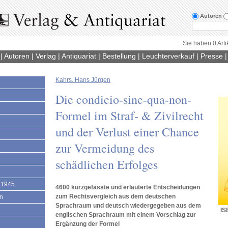
Autoren
Sie haben 0 Arti
|
Autoren
|
Verlag
|
Antiquariat
|
Bestellung
|
Leuchterverkauf
|
Presse
Kahrs, Hans Jürgen
1
Die condicio-sine-qua-non-
Formel im Straf- & Zivilrecht
und der Verlust einer Chance
zur Vermeidung des
schädlichen Erfolges
 1945
4600 kurzgefasste und erläuterte Entscheidungen
zum Rechtsvergleich aus dem deutschen
en
Sprachraum und deutsch wiedergegeben aus dem
IS
englischen Sprachraum mit einem Vorschlag zur
Ergänzung der Formel