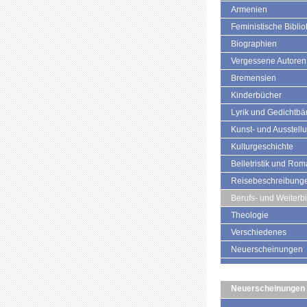
Armenien
Feministische Biblio
Biographien
Vergessene Autoren
Bremensien
Kinderbücher
Lyrik und Gedichtb
Kunst- und Ausstell
Kulturgeschichte
Belletristik und Ro
Reisebeschreibung
Berufs- und Weiterb
Theologie
Verschiedenes
Neuerscheinungen
Neuerscheinungen