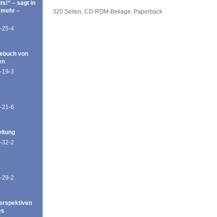
ts!“ – sagt in
 mehr –
320 Seiten, CD-ROM-Beilage, Paperback
-25-4
ebuch von
en
-19-3
-21-6
eltung
-32-2
-29-2
erspektiven
es