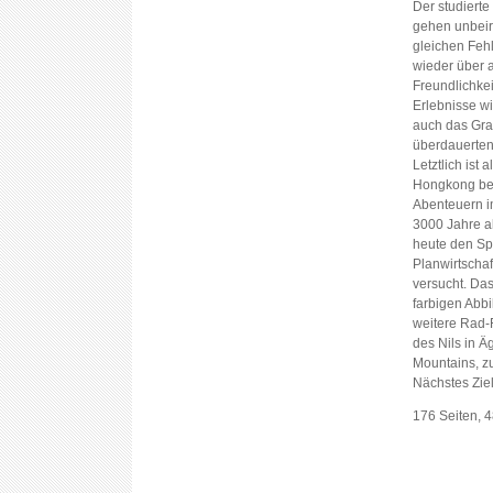
Der studiert
gehen unbeir
gleichen Feh
wieder über a
Freundlichke
Erlebnisse w
auch das Gra
überdauerten
Letztlich ist 
Hongkong beg
Abenteuern im
3000 Jahre al
heute den Sp
Planwirtschaf
versucht. Da
farbigen Abb
weitere Rad-F
des Nils in 
Mountains, z
Nächstes Ziel
176 Seiten, 