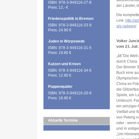
weitreichend
ISBN: 978-3-949116-27-8
der Länder, d
Preis: 12,- €
Die komplett
Friedenspolitik in Bremen
Link:
http://
ISBN: 978-3-949116-33-9
als-radweg/
Preis: 24.80 €
Volker Junck
Juden in Worpswede
vom 23. Juli
ISBN: 978-3-949116-31-5
Preis: 19.80 €
„â€˜Die Welt
durch China
Katzen und Krisen
Der Bremer Si
ISBN: 978-3-949116-34-6
Buch eine au
Preis: 12.80 €
Olympischen 
China im Foku
Puppenquäler
die Glitzerfa
ISBN: 978-3-949116-20-9
Spiele, ein 
Preis: 16.80 €
Umbruch. Für 
ein winziger 
Vielfalt und 
von Peking n
Aktuelle Termine
oder - wenn e
und in vollge
„Um Himmels W