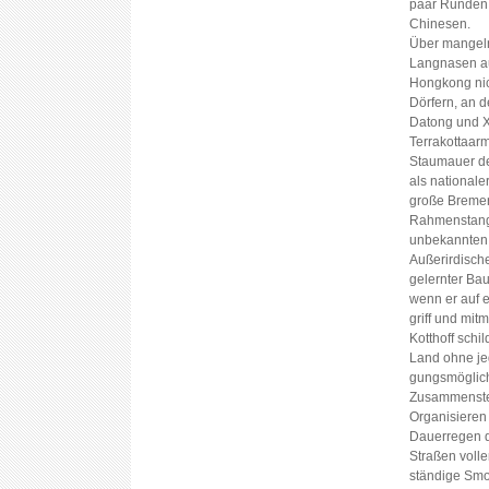
paar Runden 
Chinesen.
Über mangeln
Langnasen au
Hongkong nic
Dörfern, an d
Datong und X
Terrakottaar
Staumauer de
als nationaler
große Bremer 
Rahmenstange
unbekannten
Außerirdische
gelernter Bau
wenn er auf e
griff und mit
Kotthoff schi
Land ohne jeg
gungsmöglich
Zusammenstel
Organisieren
Dauerregen d
Straßen voll
ständige Smo