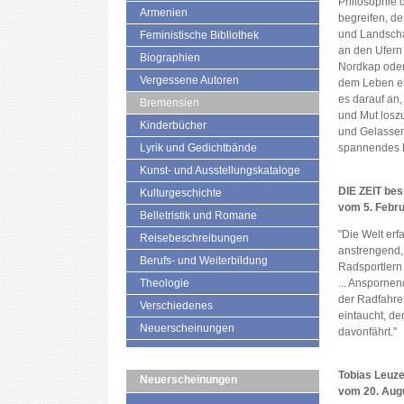
Philosophie 
Armenien
begreifen, d
und Landschaf
Feministische Bibliothek
an den Ufern
Biographien
Nordkap oder
Vergessene Autoren
dem Leben ei
es darauf an,
Bremensien
und Mut loszu
Kinderbücher
und Gelassen
Lyrik und Gedichtbände
spannendes Bu
Kunst- und Ausstellungskataloge
DIE ZEIT bes
Kulturgeschichte
vom 5. Febru
Belletristik und Romane
"Die Welt er
Reisebeschreibungen
anstrengend, 
Berufs- und Weiterbildung
Radsportlern
Theologie
... Anspornen
der Radfahre
Verschiedenes
eintaucht, de
Neuerscheinungen
davonfährt."
Tobias Leuze
Neuerscheinungen
vom 20. Aug