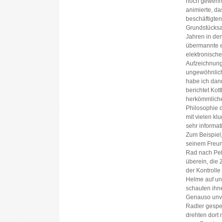
noch gewehrt,
animierte, da
beschäftigte
Grundstücksa
Jahren in de
übermannte es
elektronische
Aufzeichnung
ungewöhnlich
habe ich dan
berichtet Kot
herkömmliche
Philosophie 
mit vielen k
sehr informat
Zum Beispiel,
seinem Freun
Rad nach Peki
überein, die 
der Kontrolle
Helme auf und 
schauten ihne
Genauso unve
Radler gespe
drehten dort