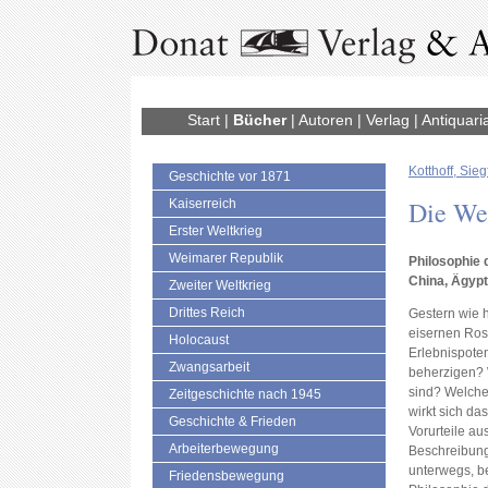
Start
|
Bücher
|
Autoren
|
Verlag
|
Antiquari
Kotthoff, Sieg
Geschichte vor 1871
Die We
Kaiserreich
Erster Weltkrieg
Weimarer Republik
Philosophie
China, Ägyp
Zweiter Weltkrieg
Drittes Reich
Gestern wie h
eisernen Ros
Holocaust
Erlebnispoten
Zwangsarbeit
beherzigen? 
sind? Welch
Zeitgeschichte nach 1945
wirkt sich da
Geschichte & Frieden
Vorurteile a
Arbeiterbewegung
Beschreibung
unterwegs, be
Friedensbewegung