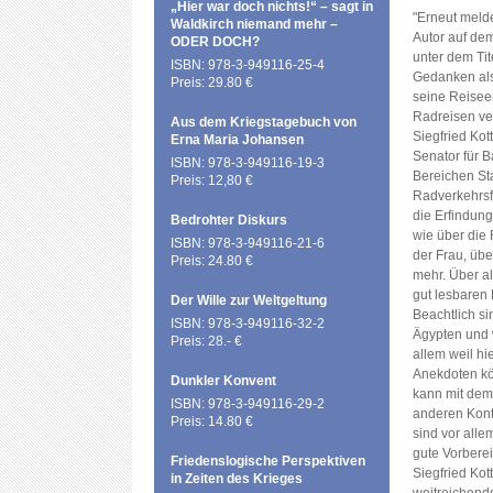
„Hier war doch nichts!“ – sagt in
"Erneut meld
Waldkirch niemand mehr –
Autor auf dem
ODER DOCH?
unter dem Tit
ISBN: 978-3-949116-25-4
Gedanken als
Preis: 29.80 €
seine Reiseer
Radreisen ver
Aus dem Kriegstagebuch von
Siegfried Kott
Erna Maria Johansen
Senator für B
ISBN: 978-3-949116-19-3
Bereichen St
Preis: 12,80 €
Radverkehrsf
die Erfindun
Bedrohter Diskurs
wie über die
ISBN: 978-3-949116-21-6
der Frau, übe
Preis: 24.80 €
mehr. Über all
gut lesbaren E
Der Wille zur Weltgeltung
Beachtlich si
ISBN: 978-3-949116-32-2
Ägypten und 
Preis: 28.- €
allem weil hi
Anekdoten kö
Dunkler Konvent
kann mit dem
ISBN: 978-3-949116-29-2
anderen Kont
Preis: 14.80 €
sind vor all
gute Vorberei
Friedenslogische Perspektiven
Siegfried Kot
in Zeiten des Krieges