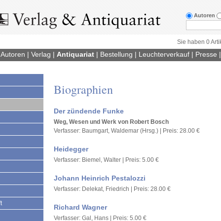
Autoren
Sie haben 0 Arti
|
Autoren
|
Verlag
|
Antiquariat
|
Bestellung
|
Leuchterverkauf
|
Presse
Biographien
Der zündende Funke
Weg, Wesen und Werk von Robert Bosch
Verfasser: Baumgart, Waldemar (Hrsg.) | Preis: 28.00 €
Heidegger
Verfasser: Biemel, Walter | Preis: 5.00 €
Johann Heinrich Pestalozzi
Verfasser: Delekat, Friedrich | Preis: 28.00 €
t
Richard Wagner
Verfasser: Gal, Hans | Preis: 5.00 €