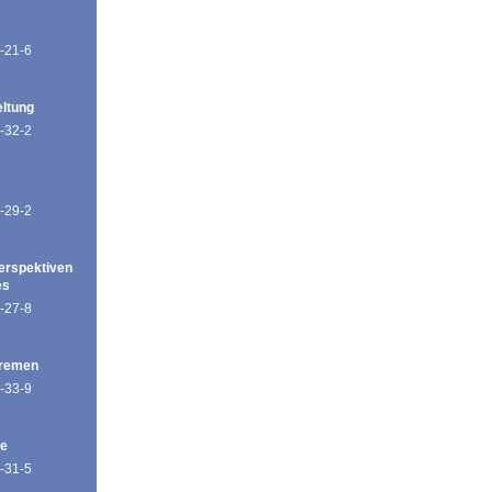
-21-6
eltung
-32-2
-29-2
erspektiven
es
-27-8
Bremen
-33-9
de
-31-5