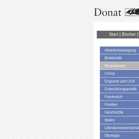
Start
|
Bücher
Arbeiterbewegung
Belletristik
Biographien
China
England und USA
Entwicklungspolitik
Frankreich
Frieden
Geschichte
Italien
Literaturwissenschaf
Ökologie