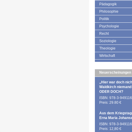
Pädagogik
Philosophie
Politik
Psychologie
Recht
Soziologie
Theologie
Wirtschaft
Neuerscheinungen
„Hier war doch nich
Waldkirch niemand
ODER DOCH?
ISBN: 978-3-949116
Preis: 29.80 €
Aus dem Kriegstag
Erna Maria Johans
ISBN: 978-3-949116
Preis: 12,80 €