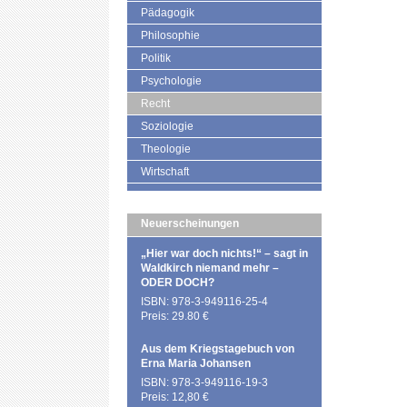
Pädagogik
Philosophie
Politik
Psychologie
Recht
Soziologie
Theologie
Wirtschaft
Neuerscheinungen
„Hier war doch nichts!“ – sagt in
Waldkirch niemand mehr –
ODER DOCH?
ISBN: 978-3-949116-25-4
Preis: 29.80 €
Aus dem Kriegstagebuch von
Erna Maria Johansen
ISBN: 978-3-949116-19-3
Preis: 12,80 €