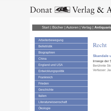
Start
|
Bücher
|
Autoren
|
Verlag
|
Antiquari
Arbeiterbewegung
Recht
Belletristik
Biographien
Skandale u
China
Irrwege der S
England und USA
Berühmte Stra
Verfasser: Jac
Entwicklungspolitik
Frankreich
Frieden
Geschichte
Italien
Literaturwissenschaft
Ökologie