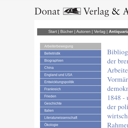
Start
|
Bücher
|
Autoren
|
Verlag
|
Antiquari
Arbeiterbewegung
Bibliog
Belletristik
der br
Biographien
Arbeit
China
England und USA
Vormärz
Entwicklungspolitik
demokra
Frankreich
1848 - 
Frieden
Geschichte
der pol
Italien
wirtsch
Literaturwissenschaft
Rahmen
Ökologie