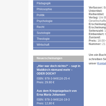
Pädagogik
Verfasser:
Ba
Philosophie
Untertitel:
Reihentitel:
Politik
Verlag:
Uni B
Gesellschaft
Psychologie
Erscheinung
Recht
Erscheinung
Seitenzahl:
1
Soziologie
Einbandart:
b
Zustand:
Theologie
Preis:
18.00 
Nummer:
21 
Wirtschaft
Um ein Buch 
Neuerscheinungen
schreiben Si
unser
Konta
„Hier war doch nichts!“ – sagt in
Waldkirch niemand mehr –
ODER DOCH?
ISBN: 978-3-949116-25-4
Preis: 29.80 €
Aus dem Kriegstagebuch von
Erna Maria Johansen
ISBN: 978-3-949116-19-3
Preis: 12,80 €