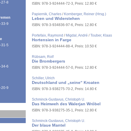
-27-8
ISBN: 978-3-924444-72-3, Preis: 12.80 €
Papiernik, Charles
/
Kornberger, Reiner (Hrsg.)
Bremen
Leben und Widerstehen
-33-9
ISBN: 978-3-934836-97-6, Preis: 12.80 €
Portefaix, Raymond
/
Migdal, André
/
Touber, Klaas
de
Hortensien in Farge
-31-5
ISBN: 978-3-924444-88-4, Preis: 10.50 €
Rübsam, Rolf
Die Brombergers
-34-6
ISBN: 978-3-924444-57-0, Preis: 12.80 €
Schiller, Ulrich
Deutschland und „seine“ Kroaten
-20-9
ISBN: 978-3-938275-70-2, Preis: 14.80 €
Schminck-Gustavus, Christoph U.
Das Heimweh des Walerjan Wróbel
ISBN: 978-3-938275-35-1, Preis: 12.80 €
Schminck-Gustavus, Christoph U.
Der blaue Mantel