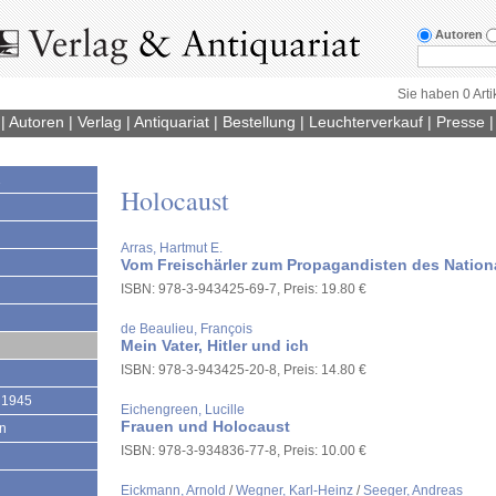
Autoren
Sie haben 0 Arti
|
Autoren
|
Verlag
|
Antiquariat
|
Bestellung
|
Leuchterverkauf
|
Presse
1
Holocaust
Arras, Hartmut E.
Vom Freischärler zum Propagandisten des Nation
ISBN: 978-3-943425-69-7, Preis: 19.80 €
de Beaulieu, François
Mein Vater, Hitler und ich
ISBN: 978-3-943425-20-8, Preis: 14.80 €
 1945
Eichengreen, Lucille
Frauen und Holocaust
en
ISBN: 978-3-934836-77-8, Preis: 10.00 €
Eickmann, Arnold
/
Wegner, Karl-Heinz
/
Seeger, Andreas