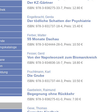
Der KZ-Gärtner
ISBN: 978-3-938275-33-7, Preis: 12.80 €
thek
Engelbracht, Gerda
Der tödliche Schatten der Psychiatrie
ISBN: 978-3-931737-18-4, Preis: 15.40 €
Ferber, Walter
55 Monate Dachau
ände
ISBN: 978-3-924444-28-0, Preis: 10.50 €
ungskataloge
Fesser, Gerd
Von der Napoleonzeit zum Bismarckreich
mane
ISBN: 978-3-934836-16-7, Preis: 18.80 €
en
Fruchtmann, Karl
ildung
Die Grube
ISBN: 978-3-931737-44-3, Preis: 10.50 €
Gaebelein, Raimund
Begegnung ohne Rückkehr
ISBN: 978-3-938275-61-0, Preis: 7.00 €
Geve, Thomas