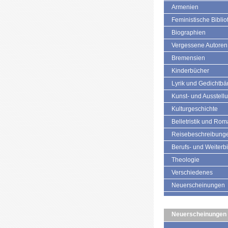
Armenien
Feministische Biblio
Biographien
Vergessene Autoren
Bremensien
Kinderbücher
Lyrik und Gedichtb
Kunst- und Ausstell
Kulturgeschichte
Belletristik und Ro
Reisebeschreibung
Berufs- und Weiterb
Theologie
Verschiedenes
Neuerscheinungen
Neuerscheinungen