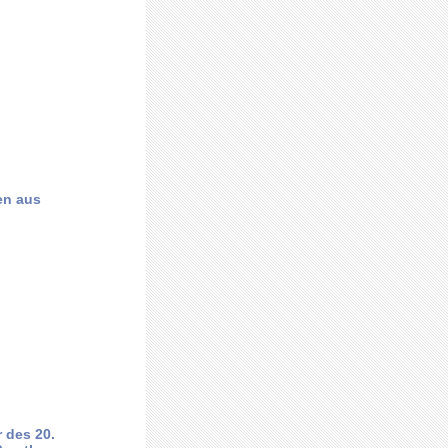
en aus
 des 20.