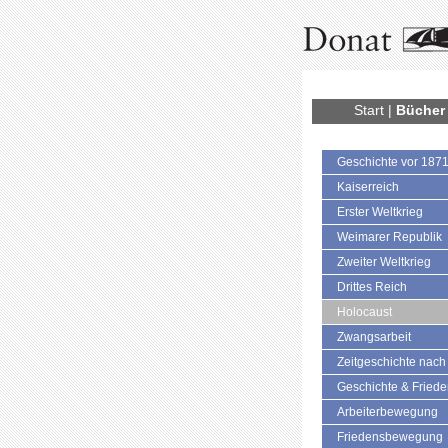
Start
|
Bücher
Geschichte vor 187
Kaiserreich
Erster Weltkrieg
Weimarer Republik
Zweiter Weltkrieg
Drittes Reich
Holocaust
Zwangsarbeit
Zeitgeschichte nach
Geschichte & Fried
Arbeiterbewegung
Friedensbewegung