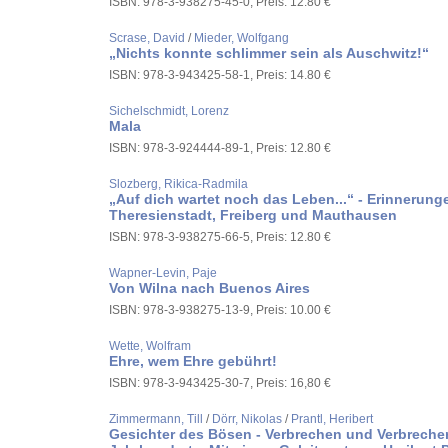
ISBN: 978-3-938275-45-0, Preis: 12.80 €
Scrase, David
/
Mieder, Wolfgang
„Nichts konnte schlimmer sein als Auschwitz!“
ISBN: 978-3-943425-58-1, Preis: 14.80 €
Sichelschmidt, Lorenz
Mala
ISBN: 978-3-924444-89-1, Preis: 12.80 €
Slozberg, Rikica-Radmila
„Auf dich wartet noch das Leben...“ - Erinnerung
Theresienstadt, Freiberg und Mauthausen
ISBN: 978-3-938275-66-5, Preis: 12.80 €
Wapner-Levin, Paje
Von Wilna nach Buenos Aires
ISBN: 978-3-938275-13-9, Preis: 10.00 €
Wette, Wolfram
Ehre, wem Ehre gebührt!
ISBN: 978-3-943425-30-7, Preis: 16,80 €
Zimmermann, Till
/
Dörr, Nikolas
/
Prantl, Heribert
Gesichter des Bösen - Verbrechen und Verbrecher