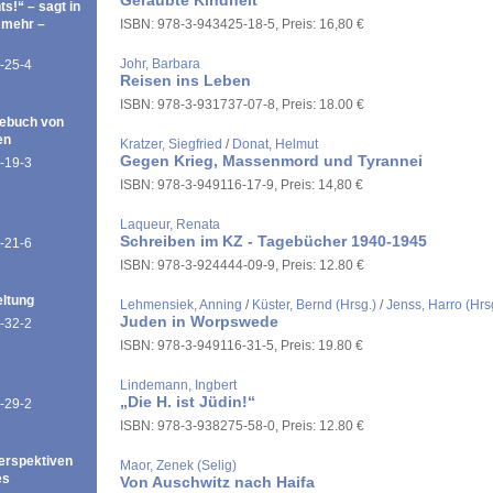
Geraubte Kindheit
ts!“ – sagt in
 mehr –
ISBN: 978-3-943425-18-5, Preis: 16,80 €
Johr, Barbara
-25-4
Reisen ins Leben
ISBN: 978-3-931737-07-8, Preis: 18.00 €
ebuch von
en
Kratzer, Siegfried
/
Donat, Helmut
Gegen Krieg, Massenmord und Tyrannei
-19-3
ISBN: 978-3-949116-17-9, Preis: 14,80 €
Laqueur, Renata
Schreiben im KZ - Tagebücher 1940-1945
-21-6
ISBN: 978-3-924444-09-9, Preis: 12.80 €
eltung
Lehmensiek, Anning
/
Küster, Bernd (Hrsg.)
/
Jenss, Harro (Hrs
Juden in Worpswede
-32-2
ISBN: 978-3-949116-31-5, Preis: 19.80 €
Lindemann, Ingbert
„Die H. ist Jüdin!“
-29-2
ISBN: 978-3-938275-58-0, Preis: 12.80 €
erspektiven
Maor, Zenek (Selig)
es
Von Auschwitz nach Haifa