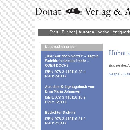
Start
|
Bücher
|
Autoren
|
Verlag
|
Antiquari
Neuerscheinungen
Hübotte
„Hier war doch nichts!“ – sagt in
Waldkirch niemand mehr –
ODER DOCH?
Bücher des A
ISBN: 978-3-949116-25-4
Neapel - Sizi
Preis: 29.80 €
Aus dem Kriegstagebuch von
Erna Maria Johansen
ISBN: 978-3-949116-19-3
Preis: 12,80 €
Bedrohter Diskurs
ISBN: 978-3-949116-21-6
Preis: 24.80 €