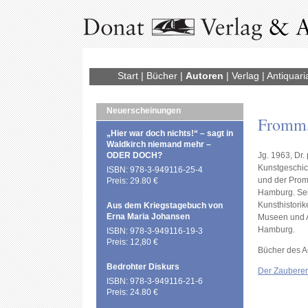
Start
|
Bücher
|
Autoren
|
Verlag
|
Antiquari
Neuerscheinungen
Fromm,
„Hier war doch nichts!“ – sagt in
Waldkirch niemand mehr –
ODER DOCH?
Jg. 1963, Dr.
Kunstgeschich
ISBN: 978-3-949116-25-4
und der Promo
Preis: 29.80 €
Hamburg. Seit
Kunsthistorike
Aus dem Kriegstagebuch von
Erna Maria Johansen
Museen und A
Hamburg.
ISBN: 978-3-949116-19-3
Preis: 12,80 €
Bücher des A
Bedrohter Diskurs
Der Zauberer
ISBN: 978-3-949116-21-6
Preis: 24.80 €