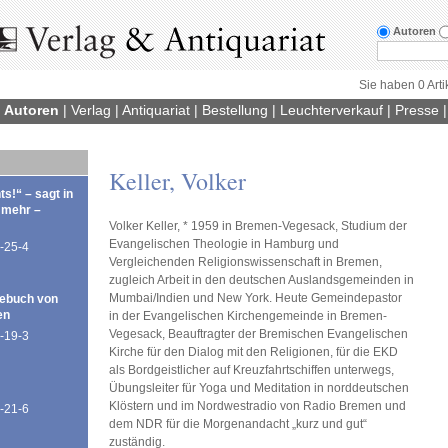
Autoren
Sie haben 0 Arti
|
Autoren
|
Verlag
|
Antiquariat
|
Bestellung
|
Leuchterverkauf
|
Presse
Keller, Volker
ts!“ – sagt in
 mehr –
Volker Keller, * 1959 in Bremen-Vegesack, Studium der
Evangelischen Theologie in Hamburg und
-25-4
Vergleichenden Religionswissenschaft in Bremen,
zugleich Arbeit in den deutschen Auslandsgemeinden in
Mumbai/Indien und New York. Heute Gemeindepastor
ebuch von
en
in der Evangelischen Kirchengemeinde in Bremen-
Vegesack, Beauftragter der Bremischen Evangelischen
-19-3
Kirche für den Dialog mit den Religionen, für die EKD
als Bordgeistlicher auf Kreuzfahrtschiffen unterwegs,
Übungsleiter für Yoga und Meditation in norddeutschen
Klöstern und im Nordwestradio von Radio Bremen und
-21-6
dem NDR für die Morgenandacht „kurz und gut“
zuständig.