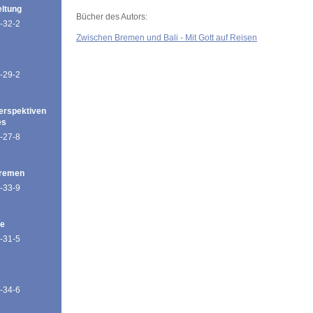
eltung
Bücher des Autors:
-32-2
Zwischen Bremen und Bali - Mit Gott auf Reisen
-29-2
erspektiven
es
-27-8
Bremen
-33-9
de
-31-5
-34-6