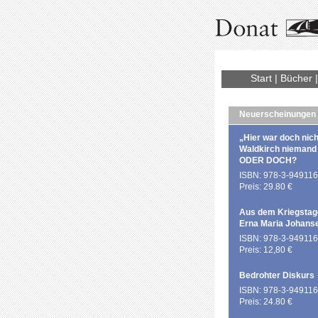
Start
|
Bücher
Neuerscheinungen
„Hier war doch nich
Waldkirch niemand
ODER DOCH?
ISBN: 978-3-949116
Preis: 29.80 €
Aus dem Kriegstag
Erna Maria Johans
ISBN: 978-3-949116
Preis: 12,80 €
Bedrohter Diskurs
ISBN: 978-3-949116
Preis: 24.80 €