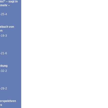
ts!“ – sagt in
 mehr –
-25-4
ebuch von
en
-19-3
-21-6
eltung
-32-2
-29-2
erspektiven
es