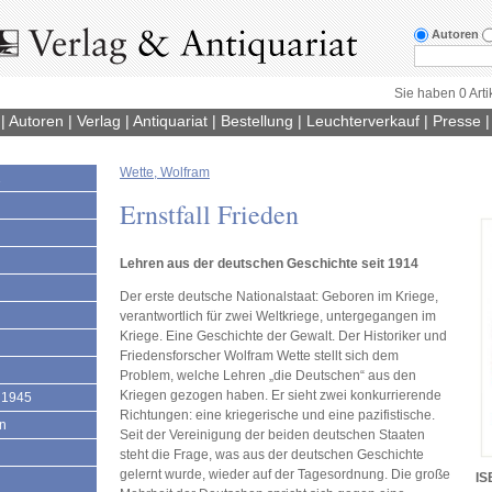
Autoren
Sie haben 0 Arti
|
Autoren
|
Verlag
|
Antiquariat
|
Bestellung
|
Leuchterverkauf
|
Presse
Wette, Wolfram
1
Ernstfall Frieden
Lehren aus der deutschen Geschichte seit 1914
Der erste deutsche Nationalstaat: Geboren im Kriege,
verantwortlich für zwei Weltkriege, untergegangen im
Kriege. Eine Geschichte der Gewalt. Der Historiker und
Friedensforscher Wolfram Wette stellt sich dem
Problem, welche Lehren „die Deutschen“ aus den
Kriegen gezogen haben. Er sieht zwei konkurrierende
 1945
Richtungen: eine kriegerische und eine pazifistische.
en
Seit der Vereinigung der beiden deutschen Staaten
steht die Frage, was aus der deutschen Geschichte
gelernt wurde, wieder auf der Tagesordnung. Die große
IS