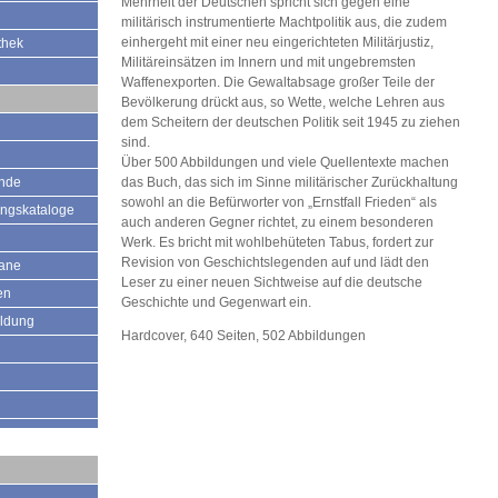
Mehrheit der Deutschen spricht sich gegen eine
militärisch instrumentierte Machtpolitik aus, die zudem
einhergeht mit einer neu eingerichteten Militärjustiz,
thek
Militäreinsätzen im Innern und mit ungebremsten
Waffenexporten. Die Gewaltabsage großer Teile der
Bevölkerung drückt aus, so Wette, welche Lehren aus
dem Scheitern der deutschen Politik seit 1945 zu ziehen
sind.
Über 500 Abbildungen und viele Quellentexte machen
ände
das Buch, das sich im Sinne militärischer Zurückhaltung
sowohl an die Befürworter von „Ernstfall Frieden“ als
ungskataloge
auch anderen Gegner richtet, zu einem besonderen
Werk. Es bricht mit wohlbehüteten Tabus, fordert zur
Revision von Geschichtslegenden auf und lädt den
mane
Leser zu einer neuen Sichtweise auf die deutsche
en
Geschichte und Gegenwart ein.
ildung
Hardcover, 640 Seiten, 502 Abbildungen