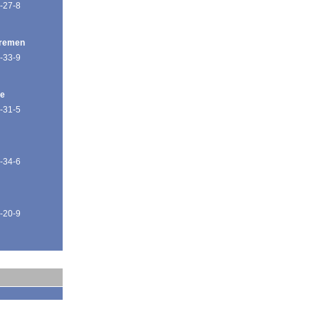
-27-8
Bremen
-33-9
de
-31-5
-34-6
-20-9