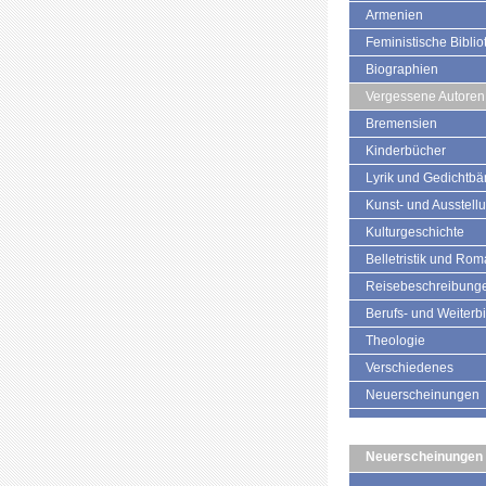
Armenien
Feministische Biblio
Biographien
Vergessene Autoren
Bremensien
Kinderbücher
Lyrik und Gedichtb
Kunst- und Ausstell
Kulturgeschichte
Belletristik und Ro
Reisebeschreibung
Berufs- und Weiterb
Theologie
Verschiedenes
Neuerscheinungen
Neuerscheinungen