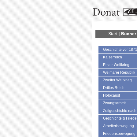
Start
|
Bücher
Geschichte vor 187
Kaiserreich
Erster Weltkrieg
Weimarer Republik
Zweiter Weltkrieg
Drittes Reich
Holocaust
Zwangsarbeit
Zeitgeschichte nach
Geschichte & Fried
Arbeiterbewegung
Friedensbewegung