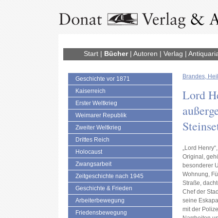
Start
|
Bücher
|
Autoren
|
Verlag
|
Antiquari
Brandes, Hei
Geschichte vor 1871
Lord H
Kaiserreich
Erster Weltkrieg
außerg
Weimarer Republik
Steinse
Zweiter Weltkrieg
Drittes Reich
„Lord Henry“
Holocaust
Original, ge
Zwangsarbeit
besonderer Um
Wohnung, Füh
Zeitgeschichte nach 1945
Straße, dach
Geschichte & Frieden
Chef der Stad
Arbeiterbewegung
seine Eskapad
mit der Poliz
Friedensbewegung