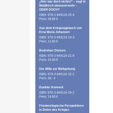
„Hier war doch nichts!“ – sagt in
Waldkirch niemand mehr –
ODER DOCH?
ISBN: 978-3-949116-25-4
Preis: 29.80 €
Aus dem Kriegstagebuch von
Erna Maria Johansen
ISBN: 978-3-949116-19-3
Preis: 12,80 €
Bedrohter Diskurs
ISBN: 978-3-949116-21-6
Preis: 24.80 €
Der Wille zur Weltgeltung
ISBN: 978-3-949116-32-2
Preis: 28.- €
Dunkler Konvent
ISBN: 978-3-949116-29-2
Preis: 14.80 €
Friedenslogische Perspektiven
in Zeiten des Krieges