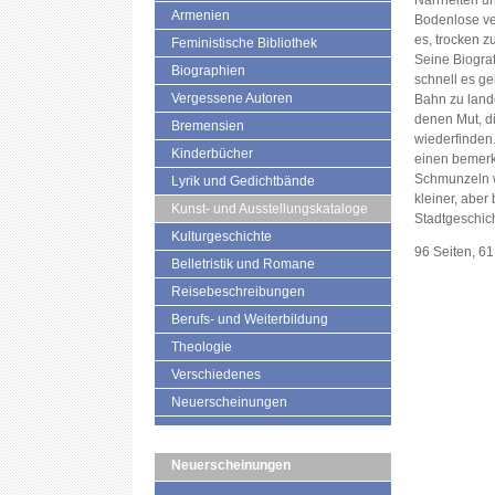
Narrheiten un
Armenien
Bodenlose ver
es, trocken 
Feministische Bibliothek
Seine Biograf
Biographien
schnell es ge
Vergessene Autoren
Bahn zu land
denen Mut, di
Bremensien
wiederfinden
Kinderbücher
einen bemer
Schmunzeln w
Lyrik und Gedichtbände
kleiner, aber
Kunst- und Ausstellungskataloge
Stadtgeschic
Kulturgeschichte
96 Seiten, 6
Belletristik und Romane
Reisebeschreibungen
Berufs- und Weiterbildung
Theologie
Verschiedenes
Neuerscheinungen
Neuerscheinungen