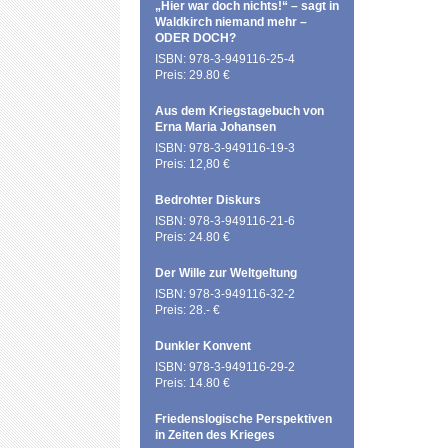
„Hier war doch nichts!“ – sagt in
Waldkirch niemand mehr –
ODER DOCH?
ISBN: 978-3-949116-25-4
Preis: 29.80 €
Aus dem Kriegstagebuch von
Erna Maria Johansen
ISBN: 978-3-949116-19-3
Preis: 12,80 €
Bedrohter Diskurs
ISBN: 978-3-949116-21-6
Preis: 24.80 €
Der Wille zur Weltgeltung
ISBN: 978-3-949116-32-2
Preis: 28.- €
Dunkler Konvent
ISBN: 978-3-949116-29-2
Preis: 14.80 €
Friedenslogische Perspektiven
in Zeiten des Krieges