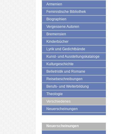
Armenien
Feministische Bibliothek
Biographien
Vergessene Autoren
Bremensien
Kinderbücher
Lyrik und Gedichtbände
Kunst- und Ausstellungskataloge
Kulturgeschichte
Belletristik und Romane
Reisebeschreibungen
Berufs- und Weiterbildung
Theologie
Verschiedenes
Neuerscheinungen
Neuerscheinungen