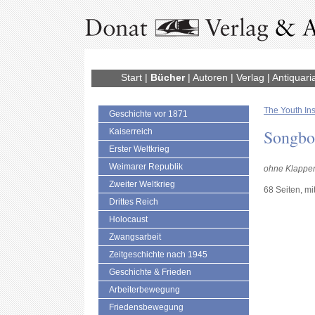
Start
|
Bücher
|
Autoren
|
Verlag
|
Antiquari
The Youth Ins
Geschichte vor 1871
Songbo
Kaiserreich
Erster Weltkrieg
Weimarer Republik
ohne Klappen
Zweiter Weltkrieg
68 Seiten, mi
Drittes Reich
Holocaust
Zwangsarbeit
Zeitgeschichte nach 1945
Geschichte & Frieden
Arbeiterbewegung
Friedensbewegung