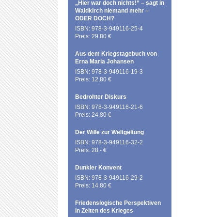
„Hier war doch nichts!“ – sagt in
Waldkirch niemand mehr –
ODER DOCH?
ISBN: 978-3-949116-25-4
Preis: 29.80 €
Aus dem Kriegstagebuch von
Erna Maria Johansen
ISBN: 978-3-949116-19-3
Preis: 12,80 €
Bedrohter Diskurs
ISBN: 978-3-949116-21-6
Preis: 24.80 €
Der Wille zur Weltgeltung
ISBN: 978-3-949116-32-2
Preis: 28.- €
Dunkler Konvent
ISBN: 978-3-949116-29-2
Preis: 14.80 €
Friedenslogische Perspektiven
in Zeiten des Krieges