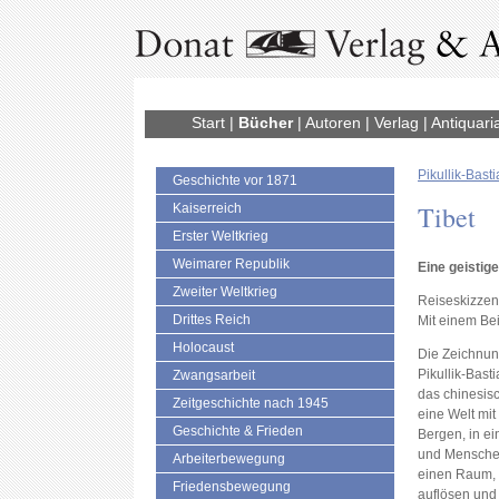
Start
|
Bücher
|
Autoren
|
Verlag
|
Antiquari
Pikullik-Bast
Geschichte vor 1871
Tibet
Kaiserreich
Erster Weltkrieg
Weimarer Republik
Eine geistig
Zweiter Weltkrieg
Reiseskizzen
Drittes Reich
Mit einem Be
Holocaust
Die Zeichnun
Pikullik-Bast
Zwangsarbeit
das chinesisc
Zeitgeschichte nach 1945
eine Welt mit
Geschichte & Frieden
Bergen, in ei
und Menschen
Arbeiterbewegung
einen Raum, 
Friedensbewegung
auflösen und 