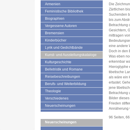
Armenien
Die Zeichnun
Zärtlichen bi
Feministische Bibliothek
Suchenden bi
Biographien
bis zum Abstr
Betrachtung 
Vergessene Autoren
Gesichtern, 
Bremensien
mittragen von
Kinderbücher
Bedeutungseb
eine andere 
Lyrik und Gedichtbände
Doch in den B
Kunst- und Ausstellungskataloge
Was eben noch
erkennbar war
Kulturgeschichte
Hieroglyphe 
Belletristik und Romane
tibetische La
Reisebeschreibungen
als wäre ein
ertastet. Geh
Berufs- und Weiterbildung
jene tibetisc
Theologie
Betrachtung 
Bilder diese
Verschiedenes
Frieden stift
Neuerscheinungen
Annäherung ve
96 Seiten, 66
Neuerscheinungen