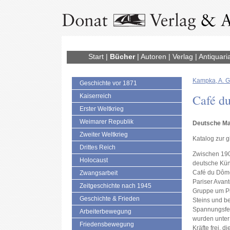
Start
|
Bücher
|
Autoren
|
Verlag
|
Antiquari
Kampka, A. G
Geschichte vor 1871
Café d
Kaiserreich
Erster Weltkrieg
Weimarer Republik
Deutsche Mal
Zweiter Weltkrieg
Katalog zur 
Drittes Reich
Zwischen 190
Holocaust
deutsche Kün
Café du Dôme
Zwangsarbeit
Pariser Avant
Zeitgeschichte nach 1945
Gruppe um Pi
Geschichte & Frieden
Steins und b
Spannungsfel
Arbeiterbewegung
wurden unter
Friedensbewegung
Kräfte frei, 