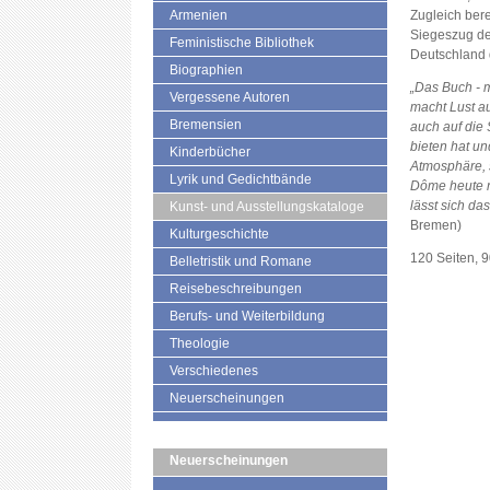
Armenien
Zugleich bere
Siegeszug der
Feministische Bibliothek
Deutschland 
Biographien
„Das Buch - m
Vergessene Autoren
macht Lust au
Bremensien
auch auf die 
bieten hat un
Kinderbücher
Atmosphäre, 
Lyrik und Gedichtbände
Dôme heute n
lässt sich das
Kunst- und Ausstellungskataloge
Bremen)
Kulturgeschichte
120 Seiten, 
Belletristik und Romane
Reisebeschreibungen
Berufs- und Weiterbildung
Theologie
Verschiedenes
Neuerscheinungen
Neuerscheinungen