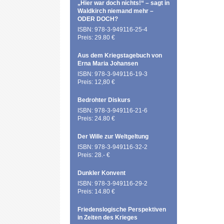
„Hier war doch nichts!“ – sagt in
Waldkirch niemand mehr –
ODER DOCH?
ISBN: 978-3-949116-25-4
Preis: 29.80 €
Aus dem Kriegstagebuch von
Erna Maria Johansen
ISBN: 978-3-949116-19-3
Preis: 12,80 €
Bedrohter Diskurs
ISBN: 978-3-949116-21-6
Preis: 24.80 €
Der Wille zur Weltgeltung
ISBN: 978-3-949116-32-2
Preis: 28.- €
Dunkler Konvent
ISBN: 978-3-949116-29-2
Preis: 14.80 €
Friedenslogische Perspektiven
in Zeiten des Krieges