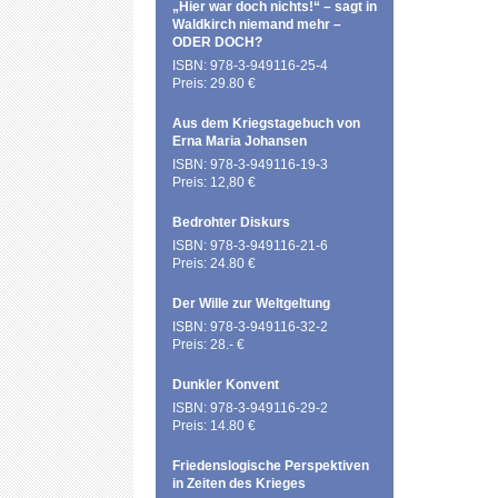
„Hier war doch nichts!“ – sagt in
Waldkirch niemand mehr –
ODER DOCH?
ISBN: 978-3-949116-25-4
Preis: 29.80 €
Aus dem Kriegstagebuch von
Erna Maria Johansen
ISBN: 978-3-949116-19-3
Preis: 12,80 €
Bedrohter Diskurs
ISBN: 978-3-949116-21-6
Preis: 24.80 €
Der Wille zur Weltgeltung
ISBN: 978-3-949116-32-2
Preis: 28.- €
Dunkler Konvent
ISBN: 978-3-949116-29-2
Preis: 14.80 €
Friedenslogische Perspektiven
in Zeiten des Krieges