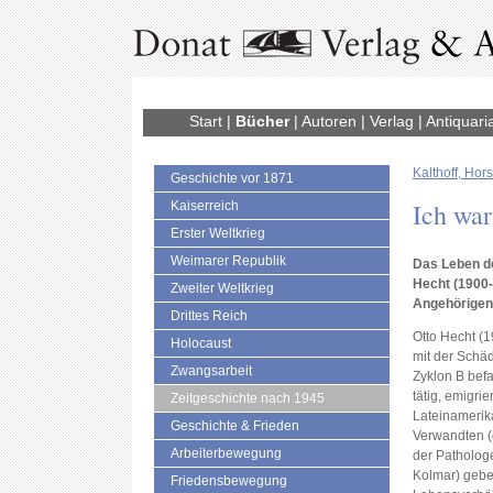
Start
|
Bücher
|
Autoren
|
Verlag
|
Antiquari
Kalthoff, Hors
Geschichte vor 1871
Ich war
Kaiserreich
Erster Weltkrieg
Weimarer Republik
Das Leben d
Hecht (1900-
Zweiter Weltkrieg
Angehörigen
Drittes Reich
Otto Hecht (1
Holocaust
mit der Sch
Zwangsarbeit
Zyklon B bef
tätig, emigri
Zeitgeschichte nach 1945
Lateinamerik
Geschichte & Frieden
Verwandten (
Arbeiterbewegung
der Pathologe
Kolmar) gebe
Friedensbewegung