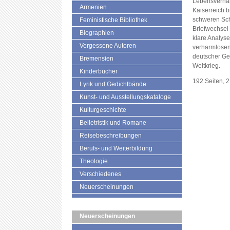
Lebensverhäl
Armenien
Kaiserreich b
schweren Sch
Feministische Bibliothek
Briefwechsel
Biographien
klare Analyse
Vergessene Autoren
verharmlosen
deutscher Gel
Bremensien
Weltkrieg.
Kinderbücher
192 Seiten, 
Lyrik und Gedichtbände
Kunst- und Ausstellungskataloge
Kulturgeschichte
Belletristik und Romane
Reisebeschreibungen
Berufs- und Weiterbildung
Theologie
Verschiedenes
Neuerscheinungen
Neuerscheinungen