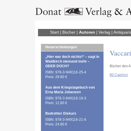
Start
|
Bücher
|
Autoren
|
Verlag
|
Antiquari
Neuerscheinungen
Vaccari
„Hier war doch nichts!“ – sagt in
Waldkirch niemand mehr –
ODER DOCH?
Bücher des A
ISBN: 978-3-949116-25-4
80 Capricci
Preis: 29.80 €
Aus dem Kriegstagebuch von
Erna Maria Johansen
ISBN: 978-3-949116-19-3
Preis: 12,80 €
Bedrohter Diskurs
ISBN: 978-3-949116-21-6
Preis: 24.80 €