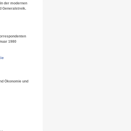
 in der modernen
 Generalstreik.
Korrespondenten
anuar 1980
ie
 und Ökonomie und