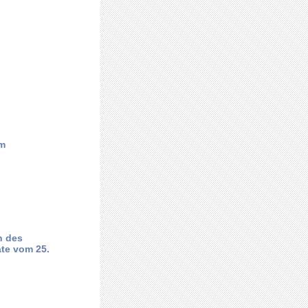
um
n des
äte vom 25.