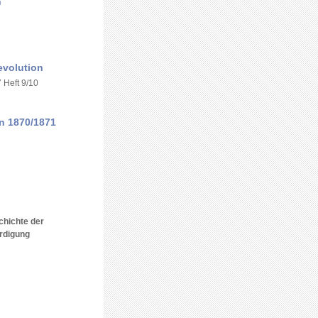
n
evolution
7 Heft 9/10
n 1870/1871
chichte der
rdigung