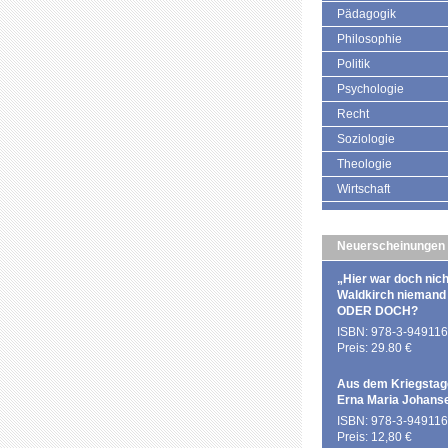
Pädagogik
Philosophie
Politik
Psychologie
Recht
Soziologie
Theologie
Wirtschaft
Neuerscheinungen
„Hier war doch nich
Waldkirch niemand
ODER DOCH?
ISBN: 978-3-949116
Preis: 29.80 €
Aus dem Kriegstag
Erna Maria Johans
ISBN: 978-3-949116
Preis: 12,80 €