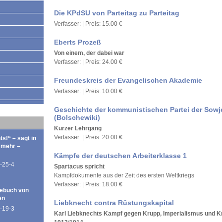
Die KPdSU von Parteitag zu Parteitag
Verfasser: | Preis: 15.00 €
Eberts Prozeß
Von einem, der dabei war
Verfasser: | Preis: 24.00 €
Freundeskreis der Evangelischen Akademie
Verfasser: | Preis: 10.00 €
Geschichte der kommunistischen Partei der Sowj
(Bolschewiki)
Kurzer Lehrgang
Verfasser: | Preis: 20.00 €
ts!“ – sagt in
 mehr –
Kämpfe der deutschen Arbeiterklasse 1
-25-4
Spartacus spricht
Kampfdokumente aus der Zeit des ersten Weltkriegs
Verfasser: | Preis: 18.00 €
ebuch von
en
Liebknecht contra Rüstungskapital
-19-3
Karl Liebknechts Kampf gegen Krupp, Imperialismus und K