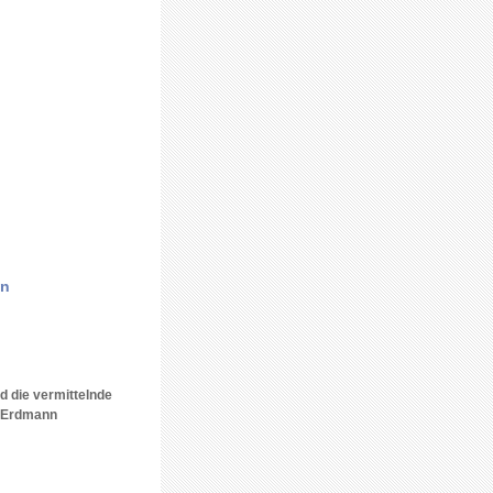
en
d die vermittelnde
h Erdmann