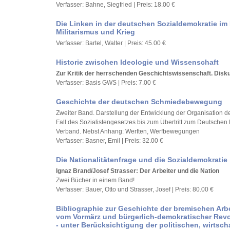
Verfasser: Bahne, Siegfried | Preis: 18.00 €
Die Linken in der deutschen Sozialdemokratie i
Militarismus und Krieg
Verfasser: Bartel, Walter | Preis: 45.00 €
Historie zwischen Ideologie und Wissenschaft
Zur Kritik der herrschenden Geschichtswissenschaft. Disku
Verfasser: Basis GWS | Preis: 7.00 €
Geschichte der deutschen Schmiedebewegung
Zweiter Band. Darstellung der Entwicklung der Organisation 
Fall des Sozialistengesetzes bis zum Übertritt zum Deutschen 
Verband. Nebst Anhang: Werften, Werfbewegungen
Verfasser: Basner, Emil | Preis: 32.00 €
Die Nationalitätenfrage und die Sozialdemokratie
Ignaz Brand/Josef Strasser: Der Arbeiter und die Nation
Zwei Bücher in einem Band!
Verfasser: Bauer, Otto und Strasser, Josef | Preis: 80.00 €
Bibliographie zur Geschichte der bremischen Arb
vom Vormärz und bürgerlich-demokratischer Revo
- unter Berücksichtigung der politischen, wirtsch