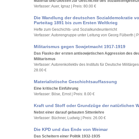
Material und Glossen zur Geschichte des Sozialistengesetz
Verfasser: Auer, Ignaz | Preis: 80.00 €
Die Wandlung der deutschen Sozialdemokratie vo
Parteitag 1891 bis zum Ersten Weltkrieg
Hefte zum Geschichts- und Sozialkundeunterricht
Verfasser: Autorengruppe unter Leitung von Georg Fülberth | P
Militarismus gegen Sowjetmacht 1917-1919
Das Fiasko der ersten antisowjetischen Aggression des de
Militarismus
Verfasser: Autorenkollektiv des Instituts für Deutsche Militärges
28.00 €
Materialistische Geschichtsauffassung
Eine kritische Einführung
Verfasser: Böse, Ernst | Preis: 8.00 €
Kraft und Stoff oder Grundzüge der natürlichen 
Nebst einer darauf gebauten Sittenlehre
Verfasser: Büchner, Ludwig | Preis: 26.00 €
Die KPD und das Ende von Weimar
Das Scheitern einer Politik 1932-1935