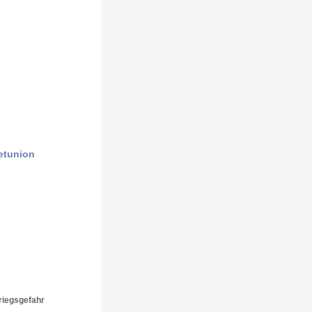
etunion
riegsgefahr