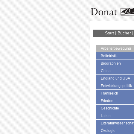
Start
|
Bücher
Arbeiterbewegung
Belletristik
Biographien
China
England und USA
Entwicklungspolitik
Frankreich
Frieden
Geschichte
Italien
Literaturwissenschaf
Ökologie