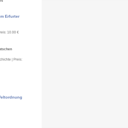
es
m Erfurter
reis: 10.00 €
utschen
chichte | Preis:
Weltordnung