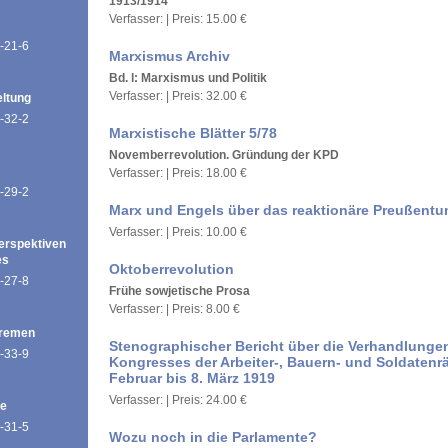
1913/1914
Verfasser: | Preis: 15.00 €
-21-6
Marxismus Archiv
Bd. l: Marxismus und Politik
Verfasser: | Preis: 32.00 €
eltung
-32-2
Marxistische Blätter 5/78
Novemberrevolution. Gründung der KPD
Verfasser: | Preis: 18.00 €
-29-2
Marx und Engels über das reaktionäre Preußent
Verfasser: | Preis: 10.00 €
erspektiven
es
Oktoberrevolution
-27-8
Frühe sowjetische Prosa
Verfasser: | Preis: 8.00 €
Bremen
Stenographischer Bericht über die Verhandlunge
-33-9
Kongresses der Arbeiter-, Bauern- und Soldatenr
Februar bis 8. März 1919
Verfasser: | Preis: 24.00 €
de
-31-5
Wozu noch in die Parlamente?