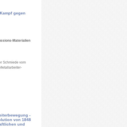
m Kampf gegen
ssions-Materialien
der Schmiede vom
Metallarbeiter-
eiterbewegung -
lution von 1848
aftlichen und