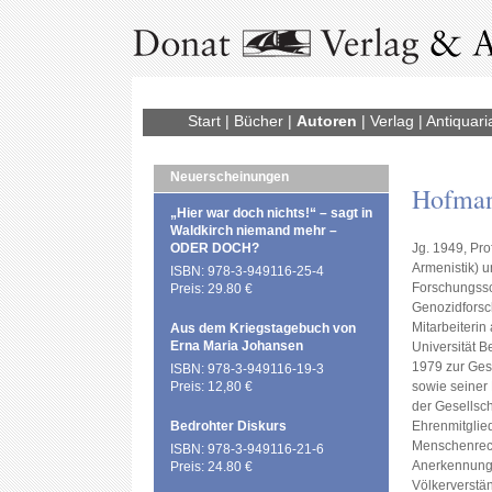
Start
|
Bücher
|
Autoren
|
Verlag
|
Antiquari
Neuerscheinungen
Hofman
„Hier war doch nichts!“ – sagt in
Waldkirch niemand mehr –
ODER DOCH?
Jg. 1949, Prof
Armenistik) u
ISBN: 978-3-949116-25-4
Forschungssc
Preis: 29.80 €
Genozidforsc
Mitarbeiterin
Aus dem Kriegstagebuch von
Erna Maria Johansen
Universität Be
1979 zur Ges
ISBN: 978-3-949116-19-3
Preis: 12,80 €
sowie seiner 
der Gesellsch
Bedrohter Diskurs
Ehrenmitglie
Menschenrech
ISBN: 978-3-949116-21-6
Anerkennung 
Preis: 24.80 €
Völkerverstän