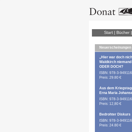
Start
|
Bücher
Neuerscheinungen
„Hier war doch nich
Waldkirch niemand
ODER DOCH?
ISBN: 978-3-949116
Preis: 29.80 €
Aus dem Kriegstag
Erna Maria Johans
ISBN: 978-3-949116
Preis: 12,80 €
Bedrohter Diskurs
ISBN: 978-3-949116
Preis: 24.80 €