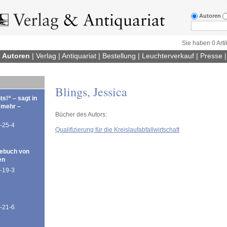
Autoren
Sie haben 0 Arti
|
Autoren
|
Verlag
|
Antiquariat
|
Bestellung
|
Leuchterverkauf
|
Presse
Blings, Jessica
ts!“ – sagt in
 mehr –
Bücher des Autors:
-25-4
Qualifizierung für die Kreislaufabfallwirtschaft
ebuch von
en
-19-3
-21-6