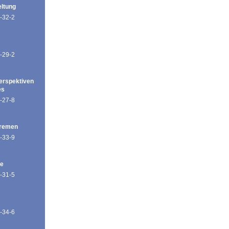
eltung
-32-2
-29-2
erspektiven
es
-27-8
Bremen
-33-9
de
-31-5
-34-6