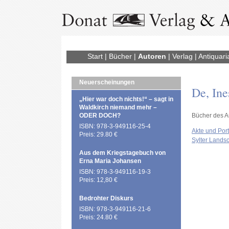
Start
|
Bücher
|
Autoren
|
Verlag
|
Antiquari
Neuerscheinungen
De, Ine
„Hier war doch nichts!“ – sagt in
Waldkirch niemand mehr –
ODER DOCH?
Bücher des A
ISBN: 978-3-949116-25-4
Akte und Port
Preis: 29.80 €
Sylter Lands
Aus dem Kriegstagebuch von
Erna Maria Johansen
ISBN: 978-3-949116-19-3
Preis: 12,80 €
Bedrohter Diskurs
ISBN: 978-3-949116-21-6
Preis: 24.80 €