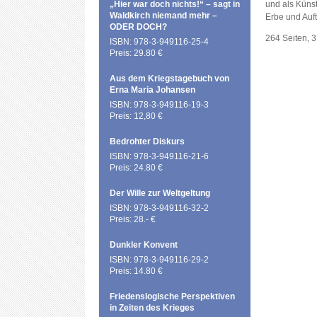
„Hier war doch nichts!“ – sagt in
und als Künst
Waldkirch niemand mehr –
Erbe und Auft
ODER DOCH?
264 Seiten, 
ISBN: 978-3-949116-25-4
Preis: 29.80 €
Aus dem Kriegstagebuch von
Erna Maria Johansen
ISBN: 978-3-949116-19-3
Preis: 12,80 €
Bedrohter Diskurs
ISBN: 978-3-949116-21-6
Preis: 24.80 €
Der Wille zur Weltgeltung
ISBN: 978-3-949116-32-2
Preis: 28.- €
Dunkler Konvent
ISBN: 978-3-949116-29-2
Preis: 14.80 €
Friedenslogische Perspektiven
in Zeiten des Krieges