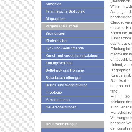
„Barkenhoff“.
Armenien
Wilhelm II., 
Feministische Bibliothek
Ächtung und V
bescheidenes
Biographien
Glück sowie e
Vergessene Autoren
entsagte. Na
Kommune und 
Bremensien
Künstlerdomiz
Kinderbücher
das Kriegswai
Lyrik und Gedichtbände
Erholung bot
machte ihn n
Kunst- und Ausstellungskataloge
enttäuscht, f
Kulturgeschichte
Heimat, von 
Biographie S.
Belletristik und Romane
Künstlers ist
Reisebeschreibungen
Schicksal, da
Berufs- und Weiterbildung
begann und 1
fand.
Theologie
Mehr als 300
Verschiedenes
zeichnen den
Neuerscheinungen
auch Lebensr
Menschenfreu
Verirrungen h
besseren Welt
Neuerscheinungen
der Kunsthist