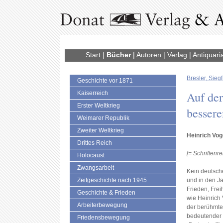
Start
|
Bücher
|
Autoren
|
Verlag
|
Antiquari
Bresler, Siegf
Geschichte vor 1871
Auf der
Kaiserreich
Erster Weltkrieg
bessere
Weimarer Republik
Zweiter Weltkrieg
Heinrich Vog
Drittes Reich
[= Schriftenr
Holocaust
Zwangsarbeit
Kein deutsche
Zeitgeschichte nach 1945
und in den J
Frieden, Frei
Geschichte & Frieden
wie Heinrich
Arbeiterbewegung
der berühmtes
bedeutender 
Friedensbewegung