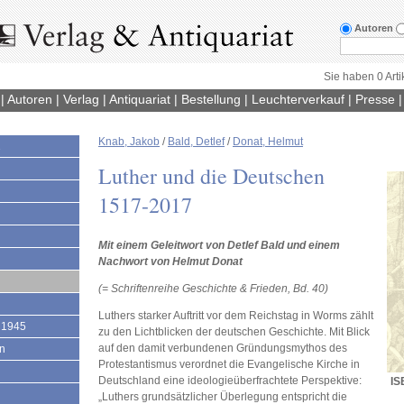
Autoren
Sie haben 0 Arti
|
Autoren
|
Verlag
|
Antiquariat
|
Bestellung
|
Leuchterverkauf
|
Presse
Knab, Jakob
/
Bald, Detlef
/
Donat, Helmut
1
Luther und die Deutschen
1517-2017
Mit einem Geleitwort von Detlef Bald und einem
Nachwort von Helmut Donat
(= Schriftenreihe Geschichte & Frieden, Bd. 40)
Luthers starker Auftritt vor dem Reichstag in Worms zählt
 1945
zu den Lichtblicken der deutschen Geschichte. Mit Blick
auf den damit verbundenen Gründungsmythos des
en
Protestantismus verordnet die Evangelische Kirche in
Deutschland eine ideologieüberfrachtete Perspektive:
IS
„Luthers grundsätzlicher Überlegung entspricht die