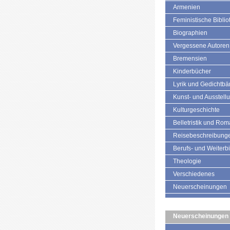
Armenien
Feministische Biblio
Biographien
Vergessene Autoren
Bremensien
Kinderbücher
Lyrik und Gedichtb
Kunst- und Ausstell
Kulturgeschichte
Belletristik und Ro
Reisebeschreibung
Berufs- und Weiterb
Theologie
Verschiedenes
Neuerscheinungen
Neuerscheinungen