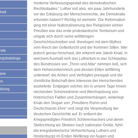
moderne Verfassungsgestalt des demokratischen
Rechtsstaates.“ Luther soll also, ein paar Jahrhunderte
thek
vor der Erklärung der Menschenrechte, die Demokratie
erfunden haben!? Richtig ist vielmehr: Die Reformation
ging mit einer Nationalisierung des Religiösen einher.
Preußen war das erste protestantische Territorium und
umgab sich durch seine willfährigen
Geschichtsschreiber und -theologen mit dem Mythos
vom Reich der Gottesfurcht und der frommen Sitten. Wer
ände
jedoch genau hinschaut, der erkennt wie Jakob Knab, in
ungskataloge
welchem Ausmaß sich das Luthertum in das Schlepptau
des Bündnisses von „Thron und Altar“ nehmen ließ, sich
dem Hohenzollernreich und dessen Eliten willfährig
mane
unterwarf, die Armen und Verfolgten preisgab und die
christliche Botschaft dem Interesse der Herrschenden
en
auslieferte. Entgegen solcher, bis in unsere Tage hinein
ildung
reichenden Schönrednerei und Weichspülung von
historischen Fakten und Zusammenhängen, widerlegt
Knab den Slogan von „Preußens Ruhm und
Deutschlands Ehre“ und zeigt die Verpreußung der
deutschen Geschichte auf. Er entlarvt die
Kriegspredigten Friedrich Schleiermachers und deren
Stoßrichtung als Streben nach nationaler Größe, führt
die kriegstreiberische Verherrlichung Luthers und
Hindenburgs im Ersten Weltkrieg vor Augen und