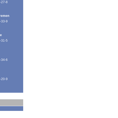
-27-8
Bremen
-33-9
de
-31-5
-34-6
-20-9