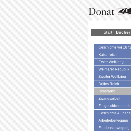
Start
|
Bücher
Geschichte vor 187
Kaiserreich
Erster Weltkrieg
Weimarer Republik
Zweiter Weltkrieg
Drittes Reich
Holocaust
Zwangsarbeit
Zeitgeschichte nach
Geschichte & Fried
Arbeiterbewegung
Friedensbewegung