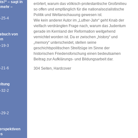
ts!“ – sagt in
erörtert, warum das völkisch-protestantische Großmilieu
 mehr –
so offen und empfänglich für die nationalsozialistische
Politik und Weltanschauung gewesen ist.
-25-4
Wie kein anderer Autor im „Luther-Jahr“ geht Knab der
vielfach verdrängten Frage nach, warum das Judentum
gerade im Kernland der Reformation weitgehend
ebuch von
vernichtet worden ist. Da er zwischen „history“ und
en
„memory“ unterscheidet, stellen seine
-19-3
geschichtspolitischen Streifzüge im Sinne der
historischen Friedensforschung einen bedeutsamen
Beitrag zur Aufklärungs- und Bildungsarbeit dar.
-21-6
304 Seiten, Hardcover
eltung
-32-2
-29-2
erspektiven
es