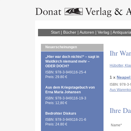
Start
|
Bücher
|
Autoren
|
Verlag
|
Antiquaria
Neuerscheinungen
Ihr Wa
„Hier war doch nichts!“ – sagt in
Waldkirch niemand mehr –
Hübotter, Kla
ODER DOCH?
ISBN: 978-3-949116-25-4
Preis: 29.80 €
1 x
Neapel 
ISBN: 978-3-
Aus dem Kriegstagebuch von
Aus Warenko
Erna Maria Johansen
ISBN: 978-3-949116-19-3
Preis: 12,80 €
Ihre Da
Bedrohter Diskurs
ISBN: 978-3-949116-21-6
Preis: 24.80 €
Name*