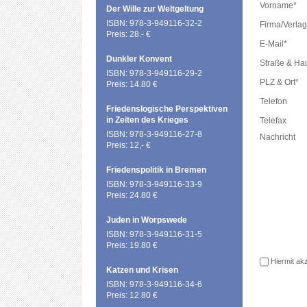
Vorname*
Der Wille zur Weltgeltung
ISBN: 978-3-949116-32-2
Firma/Verlag
Preis: 28.- €
E-Mail*
Dunkler Konvent
Straße & H
ISBN: 978-3-949116-29-2
PLZ & Ort*
Preis: 14.80 €
Telefon
Friedenslogische Perspektiven
in Zeiten des Krieges
Telefax
ISBN: 978-3-949116-27-8
Nachricht
Preis: 12,- €
Friedenspolitik in Bremen
ISBN: 978-3-949116-33-9
Preis: 24.80 €
Juden in Worpswede
ISBN: 978-3-949116-31-5
Preis: 19.80 €
Hiermit akz
Katzen und Krisen
ISBN: 978-3-949116-34-6
Preis: 12.80 €