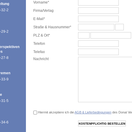
Vorname*
eltung
-32-2
Firma/Verlag
E-Mail*
Straße & Hausnummer*
-29-2
PLZ & Ort*
Telefon
erspektiven
es
Telefax
-27-8
Nachricht
Bremen
-33-9
de
-31-5
Hiermit akzeptiere ich die
AGB & Lieferbedingungen
des Donat Ver
-34-6