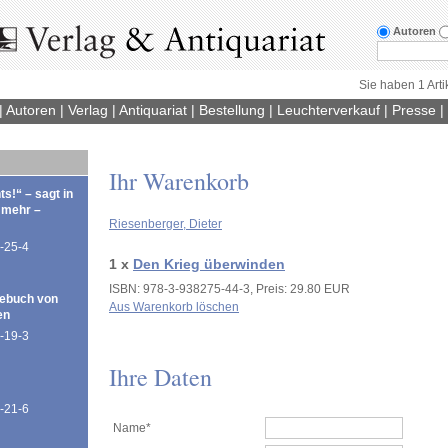
Autoren
Sie haben 1 Arti
|
Autoren
|
Verlag
|
Antiquariat
|
Bestellung
|
Leuchterverkauf
|
Presse
|
Ihr Warenkorb
ts!“ – sagt in
 mehr –
Riesenberger, Dieter
-25-4
1 x
Den Krieg überwinden
ISBN: 978-3-938275-44-3, Preis: 29.80 EUR
ebuch von
Aus Warenkorb löschen
en
-19-3
Ihre Daten
-21-6
Name*