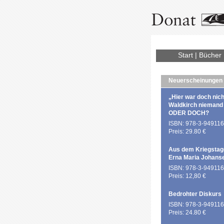
Start
|
Bücher
Neuerscheinungen
„Hier war doch nich
Waldkirch niemand
ODER DOCH?
ISBN: 978-3-949116
Preis: 29.80 €
Aus dem Kriegstag
Erna Maria Johans
ISBN: 978-3-949116
Preis: 12,80 €
Bedrohter Diskurs
ISBN: 978-3-949116
Preis: 24.80 €