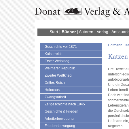
Start
|
Bücher
|
Autoren
|
Verlag
|
Antiquari
Hofmann, Te
Geschichte vor 1871
Katzen
Kaiserreich
Erster Weltkrieg
Weimarer Republik
Drei Texte: e
unterschiedli
Zweiter Weltkrieg
autobiograph
Drittes Reich
Und ein Zusa
Holocaust
Leben bereit 
Doch wie fin
Zwangsarbeit
schmerzhafte
Zeitgeschichte nach 1945
Lebensgefähr
die Durchset
Geschichte & Frieden
persönlichste
Arbeiterbewegung
Hofmann ein,
Friedensbewegung
begleiten.