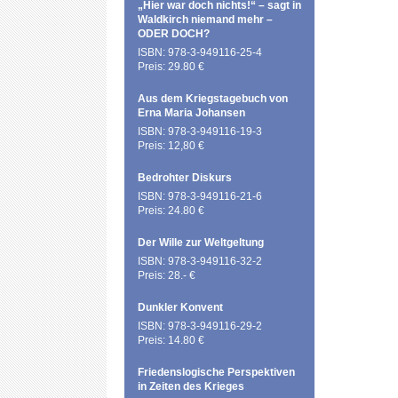
„Hier war doch nichts!“ – sagt in
Waldkirch niemand mehr –
ODER DOCH?
ISBN: 978-3-949116-25-4
Preis: 29.80 €
Aus dem Kriegstagebuch von
Erna Maria Johansen
ISBN: 978-3-949116-19-3
Preis: 12,80 €
Bedrohter Diskurs
ISBN: 978-3-949116-21-6
Preis: 24.80 €
Der Wille zur Weltgeltung
ISBN: 978-3-949116-32-2
Preis: 28.- €
Dunkler Konvent
ISBN: 978-3-949116-29-2
Preis: 14.80 €
Friedenslogische Perspektiven
in Zeiten des Krieges