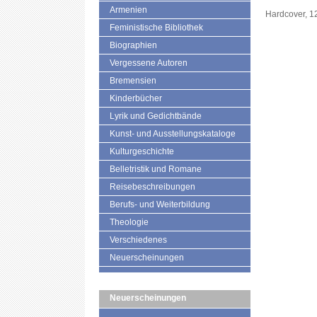
Armenien
Hardcover, 1
Feministische Bibliothek
Biographien
Vergessene Autoren
Bremensien
Kinderbücher
Lyrik und Gedichtbände
Kunst- und Ausstellungskataloge
Kulturgeschichte
Belletristik und Romane
Reisebeschreibungen
Berufs- und Weiterbildung
Theologie
Verschiedenes
Neuerscheinungen
Neuerscheinungen