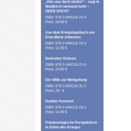
„Hier war doch nichts!“ – sagt in
Waldkirch niemand mehr –
ODER DOCH?
ISBN: 978-3-949116-25-4
Preis: 29.80 €
Aus dem Kriegstagebuch von
Erna Maria Johansen
ISBN: 978-3-949116-19-3
Preis: 12,80 €
Bedrohter Diskurs
ISBN: 978-3-949116-21-6
Preis: 24.80 €
Der Wille zur Weltgeltung
ISBN: 978-3-949116-32-2
Preis: 28.- €
Dunkler Konvent
ISBN: 978-3-949116-29-2
Preis: 14.80 €
Friedenslogische Perspektiven
in Zeiten des Krieges