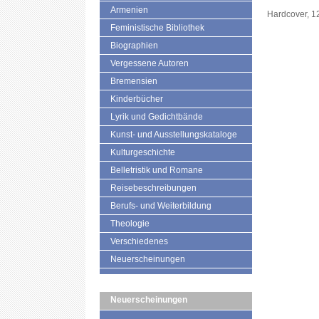
Armenien
Hardcover, 1
Feministische Bibliothek
Biographien
Vergessene Autoren
Bremensien
Kinderbücher
Lyrik und Gedichtbände
Kunst- und Ausstellungskataloge
Kulturgeschichte
Belletristik und Romane
Reisebeschreibungen
Berufs- und Weiterbildung
Theologie
Verschiedenes
Neuerscheinungen
Neuerscheinungen