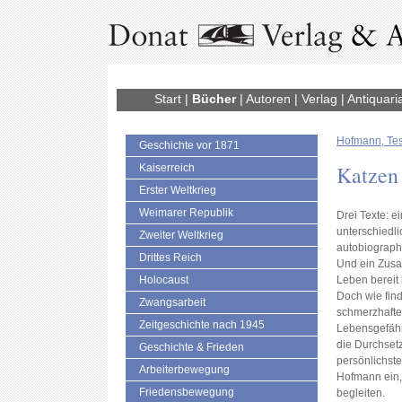
Start
|
Bücher
|
Autoren
|
Verlag
|
Antiquari
Hofmann, Te
Geschichte vor 1871
Katzen
Kaiserreich
Erster Weltkrieg
Weimarer Republik
Drei Texte: e
unterschiedli
Zweiter Weltkrieg
autobiograph
Drittes Reich
Und ein Zusa
Holocaust
Leben bereit 
Doch wie fin
Zwangsarbeit
schmerzhafte
Zeitgeschichte nach 1945
Lebensgefähr
die Durchset
Geschichte & Frieden
persönlichste
Arbeiterbewegung
Hofmann ein,
Friedensbewegung
begleiten.