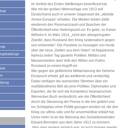
im Vorfeld des Ersten Weltkrieges beeinflusst hat.
Wie mit der großen Wehrvorlage von 1913 soll
thek
Deutschland auch in unserer Gegenwart die „stärkste
Armee Europas“ erhalten. Die Medien bieten dafür
wiederum den Resonanzraum und täuschen der
Öffentlichkeit eine Vorkriegszeit vor. Es gebe, so Kaiser
Wilhelm II. im März 1914, „nicht den allergeringsten
Zweifel, dass Russland den Krieg systematisch gegen
uns vorbereitet.“ Die Parallele zu Aussagen von heute
ände
über die neue „Gefahr aus dem Osten“ ist frappierend.
ungskataloge
Nahezu jeden Tag gaukeln Politiker, Militärs und
Massenmedien dem Volk den Willen von Putins
Russland zu einem Angriff vor.
mane
Wer gegen die gefährliche Militarisierung der Gehirne
en
Einspruch erhebt, gilt als weltfremd und verdächtig.
Dabei verfügen die warnenden Stimmen über ein
ildung
realitätsnäheres Bild als jene Politiker, Diplomaten und
Experten, die für sich die Kompetenz beanspruchen.
Werneckes Buch verdeutlicht, wie die Öffentlichkeit
durch die Steuerung der Presse in die Irre geführt und
ins Schlepptau einer Politik gezogen worden ist, die den
Krieg zur ultima ratio und für unvermeidbar erklärt hat.
Umso mehr ist an die Warnung des Sozialdemokraten
Eduard Bernstein aus dem Jahre 1912 zu erinnern:
„Was aber gestern möglich war, ist auch morgen wieder