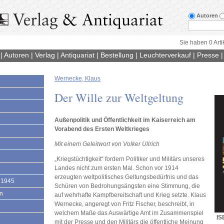
Autoren
Sie haben 0 Arti
|
Autoren
|
Verlag
|
Antiquariat
|
Bestellung
|
Leuchterverkauf
|
Presse
Wernecke, Klaus
1
Der Wille zur Weltgeltung
Außenpolitik und Öffentlichkeit im Kaiserreich am
Vorabend des Ersten Weltkrieges
Mit einem Geleitwort von Volker Ullrich
„Kriegstüchtigkeit“ fordern Politiker und Militärs unseres
Landes nicht zum ersten Mal. Schon vor 1914
erzeugten weltpolitisches Geltungsbedürfnis und das
 1945
Schüren von Bedrohungsängsten eine Stimmung, die
en
auf wehrhafte Kampfbereitschaft und Krieg setzte. Klaus
Wernecke, angeregt von Fritz Fischer, beschreibt, in
welchem Maße das Auswärtige Amt im Zusammenspiel
IS
mit der Presse und den Militärs die öffentliche Meinung