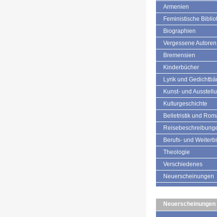
Armenien
Feministische Biblio
Biographien
Vergessene Autoren
Bremensien
Kinderbücher
Lyrik und Gedichtb
Kunst- und Ausstell
Kulturgeschichte
Belletristik und Ro
Reisebeschreibung
Berufs- und Weiterb
Theologie
Verschiedenes
Neuerscheinungen
Neuerscheinungen