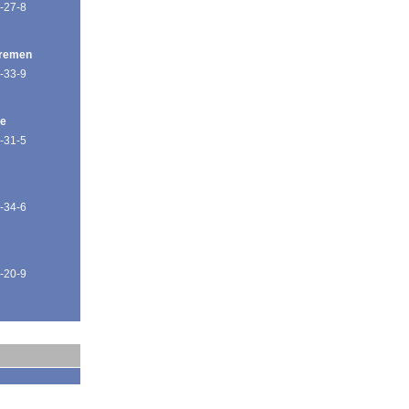
-27-8
Bremen
-33-9
de
-31-5
-34-6
-20-9