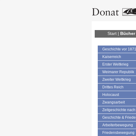
Start
|
Bücher
Geschichte vor 187
Kaiserreich
Erster Weltkrieg
Weimarer Republik
Zweiter Weltkrieg
Drittes Reich
Holocaust
Zwangsarbeit
Zeitgeschichte nach
Geschichte & Fried
Arbeiterbewegung
Friedensbewegung