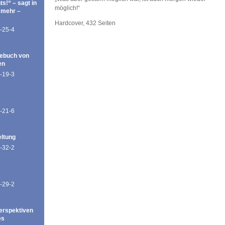
ts!“ – sagt in
möglich!“
 mehr –
Hardcover, 432 Seiten
-25-4
ebuch von
en
-19-3
-21-6
eltung
-32-2
-29-2
erspektiven
es