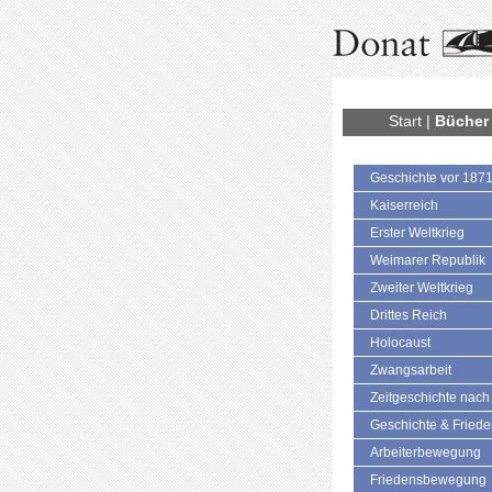
Start
|
Bücher
Geschichte vor 187
Kaiserreich
Erster Weltkrieg
Weimarer Republik
Zweiter Weltkrieg
Drittes Reich
Holocaust
Zwangsarbeit
Zeitgeschichte nach
Geschichte & Fried
Arbeiterbewegung
Friedensbewegung