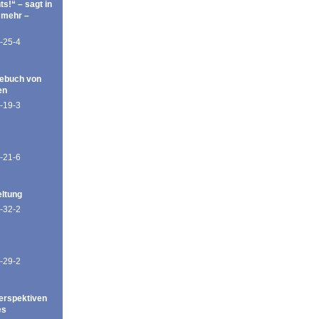
ts!“ – sagt in
 mehr –
-25-4
ebuch von
en
-19-3
-21-6
eltung
-32-2
-29-2
erspektiven
es