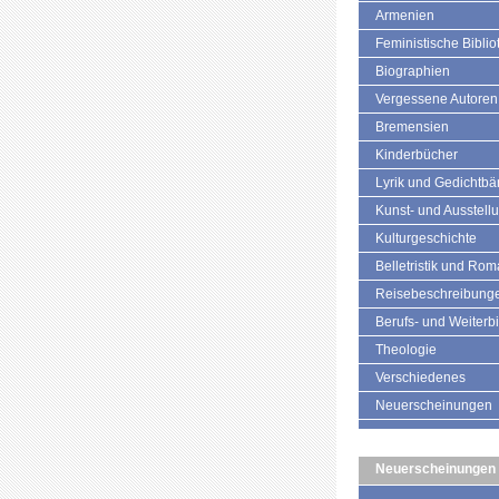
Armenien
Feministische Biblio
Biographien
Vergessene Autoren
Bremensien
Kinderbücher
Lyrik und Gedichtb
Kunst- und Ausstell
Kulturgeschichte
Belletristik und Ro
Reisebeschreibung
Berufs- und Weiterb
Theologie
Verschiedenes
Neuerscheinungen
Neuerscheinungen