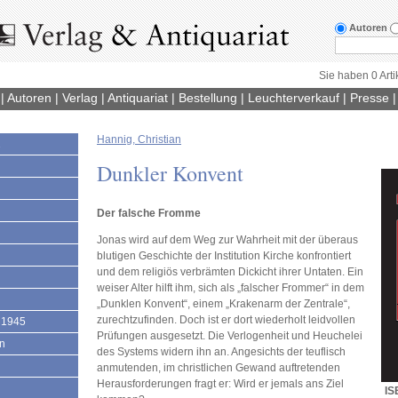
Autoren
Sie haben 0 Arti
|
Autoren
|
Verlag
|
Antiquariat
|
Bestellung
|
Leuchterverkauf
|
Presse
Hannig, Christian
1
Dunkler Konvent
Der falsche Fromme
Jonas wird auf dem Weg zur Wahrheit mit der überaus
blutigen Geschichte der Institution Kirche konfrontiert
und dem religiös verbrämten Dickicht ihrer Untaten. Ein
weiser Alter hilft ihm, sich als „falscher Frommer“ in dem
„Dunklen Konvent“, einem „Krakenarm der Zentrale“,
zurechtzufinden. Doch ist er dort wiederholt leidvollen
 1945
Prüfungen ausgesetzt. Die Verlogenheit und Heuchelei
en
des Systems widern ihn an. Angesichts der teuflisch
anmutenden, im christlichen Gewand auftretenden
Herausforderungen fragt er: Wird er jemals ans Ziel
IS