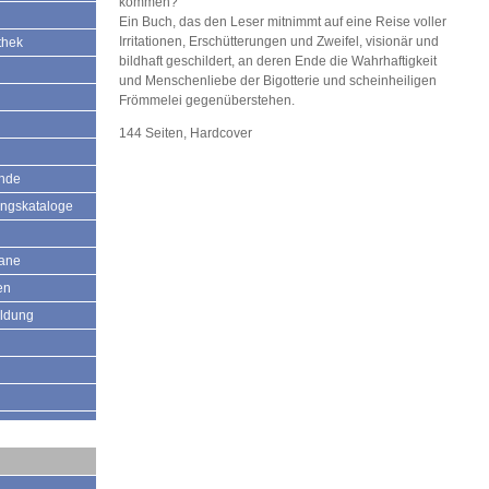
kommen?
Ein Buch, das den Leser mitnimmt auf eine Reise voller
Irritationen, Erschütterungen und Zweifel, visionär und
thek
bildhaft geschildert, an deren Ende die Wahrhaftigkeit
und Menschenliebe der Bigotterie und scheinheiligen
Frömmelei gegenüberstehen.
144 Seiten, Hardcover
ände
ungskataloge
mane
en
ildung