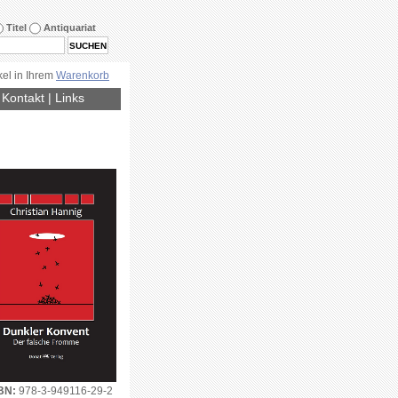
Titel
Antiquariat
kel in Ihrem
Warenkorb
|
Kontakt
|
Links
BN:
978-3-949116-29-2