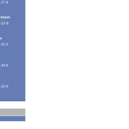
-27-8
Bremen
-33-9
de
-31-5
-34-6
-20-9