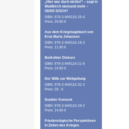
„Hier war doch nichts!“ – sagt in
Waldkirch niemand mehr –
ODER DOCH?
ISBN: 978-3-949116-25-4
Preis: 29.80 €
Aus dem Kriegstagebuch von
Erna Maria Johansen
ISBN: 978-3-949116-19-3
Preis: 12,80 €
Bedrohter Diskurs
ISBN: 978-3-949116-21-6
Preis: 24.80 €
Der Wille zur Weltgeltung
ISBN: 978-3-949116-32-2
Preis: 28.- €
Dunkler Konvent
ISBN: 978-3-949116-29-2
Preis: 14.80 €
Friedenslogische Perspektiven
in Zeiten des Krieges