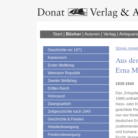
Start
|
Bücher
|
Autoren
|
Verlag
|
Antiquari
Sörgel. Angel
Geschichte vor 1871
Aus de
Kaiserreich
Erster Weltkrieg
Erna M
Weimarer Republik
Zweiter Weltkrieg
1939-1945
Drittes Reich
Das „Kriegst
Holocaust
1986) enthäl
Zwangsarbeit
Hass- oder Du
geächtete Re
Zeitgeschichte nach 1945
von vier Kind
Geschichte & Frieden
deutschen E
zustimmenden
Arbeiterbewegung
und humane H
Friedensbewegung
Flucht, Hung