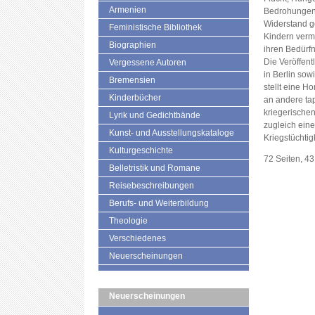
Armenien
Bedrohungen t
Widerstand g
Feministische Bibliothek
Kindern vermi
Biographien
ihren Bedürf
Die Veröffent
Vergessene Autoren
in Berlin so
Bremensien
stellt eine 
Kinderbücher
an andere tap
kriegerischen
Lyrik und Gedichtbände
zugleich ein
Kunst- und Ausstellungskataloge
Kriegstüchtigk
Kulturgeschichte
72 Seiten, 4
Belletristik und Romane
Reisebeschreibungen
Berufs- und Weiterbildung
Theologie
Verschiedenes
Neuerscheinungen
Neuerscheinungen