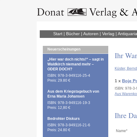
Start
|
Bücher
|
Autoren
|
Verlag
|
Antiquaria
Neuerscheinungen
Ihr Wa
„Hier war doch nichts!“ – sagt in
Waldkirch niemand mehr –
Küster, Bernd
ODER DOCH?
ISBN: 978-3-949116-25-4
Preis: 29.80 €
1 x
Boje P
ISBN: 978-3-
Aus dem Kriegstagebuch von
Aus Warenko
Erna Maria Johansen
ISBN: 978-3-949116-19-3
Preis: 12,80 €
Ihre Da
Bedrohter Diskurs
ISBN: 978-3-949116-21-6
Preis: 24.80 €
Name*