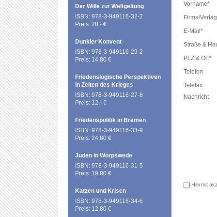
Vorname*
Der Wille zur Weltgeltung
ISBN: 978-3-949116-32-2
Firma/Verlag
Preis: 28.- €
E-Mail*
Dunkler Konvent
Straße & H
ISBN: 978-3-949116-29-2
PLZ & Ort*
Preis: 14.80 €
Telefon
Friedenslogische Perspektiven
in Zeiten des Krieges
Telefax
ISBN: 978-3-949116-27-8
Nachricht
Preis: 12,- €
Friedenspolitik in Bremen
ISBN: 978-3-949116-33-9
Preis: 24.80 €
Juden in Worpswede
ISBN: 978-3-949116-31-5
Preis: 19.80 €
Hiermit akz
Katzen und Krisen
ISBN: 978-3-949116-34-6
Preis: 12.80 €